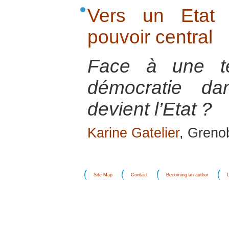
Vers un Etat 
pouvoir central
Face à une te
démocratie d
devient l’Etat ?
Karine Gatelier
, Greno
Site Map
Contact
Becoming an author