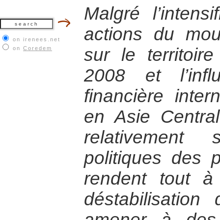
Malgré l’intensi
actions du mou
on irenees.net
sur le territoir
on
Coredem
2008 et l’inf
financière intern
en Asie Central
relativement 
politiques des 
rendent tout à
déstabilisation
amener à des 