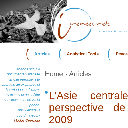
a website of r
Articles
Analytical Tools
Peace
Irenees.net is a
Home
Articles
documentary website
whose purpose is to
promote an exchange of
knowledge and know-
L’Asie centra
how at the service of the
construction of an Art of
perspective d
peace.
This website is
coordinated by
2009
Modus Operandi