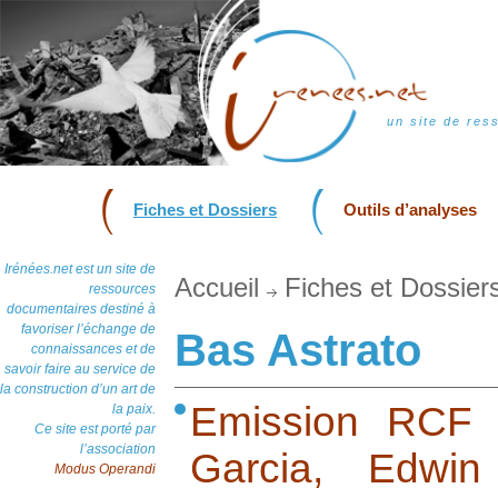
un site de res
Fiches et Dossiers
Outils d’analyses
Irénées.net est un site de
Accueil
Fiches et Dossier
ressources
documentaires destiné à
favoriser l’échange de
Bas Astrato
connaissances et de
savoir faire au service de
la construction d’un art de
Emission RCF 
la paix.
Ce site est porté par
l’association
Garcia, Edwin
Modus Operandi