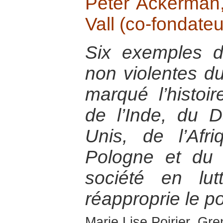
Peter Ackerman,
Vall (co-fondateu
Six exemples de
non violentes d
marqué l’histoir
de l’Inde, du 
Unis, de l’Af
Pologne et du
société en lu
réapproprie le po
Marie Lise Poirier, Gr