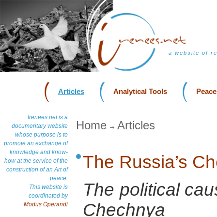
a website of r
Articles
Analytical Tools
Peace
Irenees.net is a
Home
Articles
documentary website
whose purpose is to
promote an exchange of
knowledge and know-
The Russia’s C
how at the service of the
construction of an Art of
peace.
The political cau
This website is
coordinated by
Chechnya
Modus Operandi