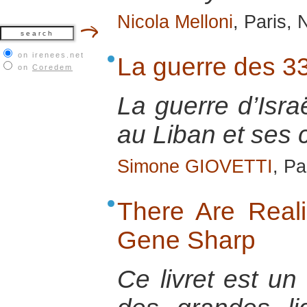
Nicola Melloni
, Paris,
on irenees.net
La guerre des 33
on
Coredem
La guerre d’Isra
au Liban et ses
Simone GIOVETTI
, Pa
There Are Realis
Gene Sharp
Ce livret est u