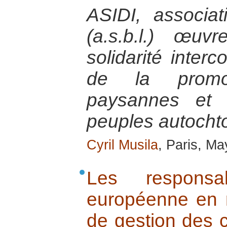
ASIDI, associat
(a.s.b.l.) œu
solidarité inte
de la promo
paysannes et d
peuples autocht
Cyril Musila
, Paris, M
Les responsab
européenne en m
de gestion des c