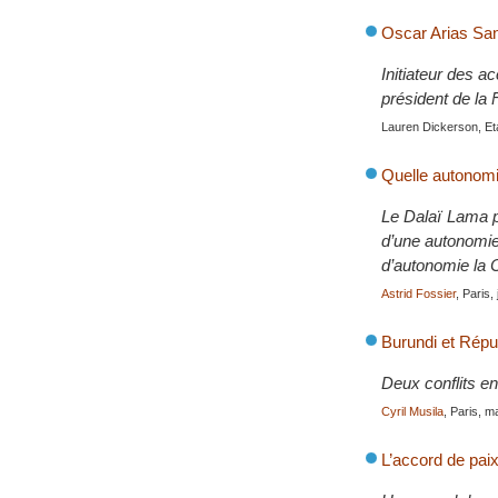
Oscar Arias Sa
Initiateur des a
président de la 
Lauren Dickerson, Et
Quelle autonomie
Le Dalaï Lama p
d’une autonomie 
d’autonomie la C
Astrid Fossier
, Paris,
Burundi et Répub
Deux conflits en
Cyril Musila
, Paris, m
L’accord de pai