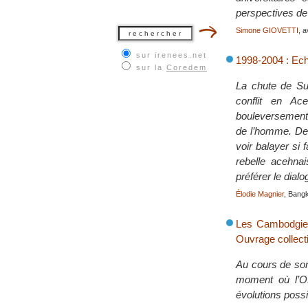
perspectives de
Simone GIOVETTI
, a
sur irenees.net
1998-2004 : Ech
sur la
Coredem
La chute de Suh
conflit en Ac
bouleversement a
de l’homme. Des
voir balayer si
rebelle acehna
préférer le dial
Élodie Magnier
, Bang
Les Cambodgien
Ouvrage collecti
Au cours de son
moment où l’ON
évolutions possi