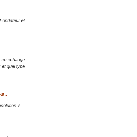
 Fondateur et
t en échange
 et quel type
tout…
ésolution ?