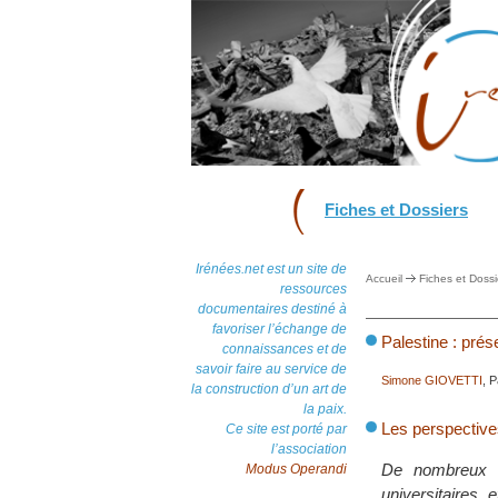
Fiches et Dossiers
Irénées.net est un site de
Accueil
Fiches et Dossi
ressources
documentaires destiné à
favoriser l’échange de
Palestine : prés
connaissances et de
savoir faire au service de
Simone GIOVETTI
, 
la construction d’un art de
la paix.
Les perspective
Ce site est porté par
l’association
De nombreux re
Modus Operandi
universitaires 