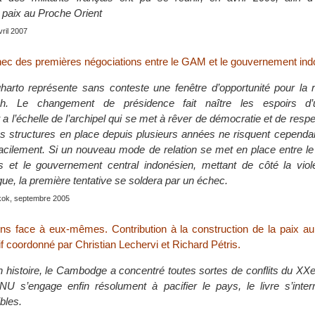
 paix au Proche Orient
vril 2007
ec des premières négociations entre le GAM et le gouvernement ind
arto représente sans conteste une fenêtre d’opportunité pour la r
eh. Le changement de présidence fait naître les espoirs d’u
 l’échelle de l’archipel qui se met à rêver de démocratie et de respe
 structures en place depuis plusieurs années ne risquent cependa
 facilement. Si un nouveau mode de relation se met en place entre 
is et le gouvernement central indonésien, mettant de côté la vio
ogue, la première tentative se soldera par un échec.
kok, septembre 2005
s face à eux-mêmes. Contribution à la construction de la paix 
f coordonné par Christian Lechervi et Richard Pétris.
 histoire, le Cambodge a concentré toutes sortes de conflits du XXe
U s’engage enfin résolument à pacifier le pays, le livre s’inter
bles.