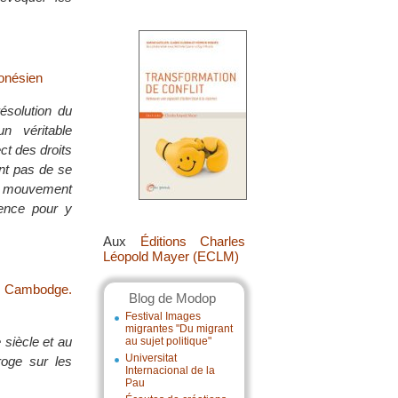
onésien
ésolution du
n véritable
ct des droits
nt pas de se
le mouvement
lence pour y
Aux
Éditions Charles
Léopold Mayer (ECLM)
au Cambodge.
Blog de Modop
Festival Images
migrantes "Du migrant
 siècle et au
au sujet politique"
Universitat
roge sur les
Internacional de la
Pau