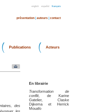
english
español
français
présentation
|
auteurs
|
contact
Publications
Acteurs
En librairie
Transformation de
conflit
, de Karine
Gatelier, Claske
Dijkema et Herrick
ntaires, des
Mouafo
’évoquer les