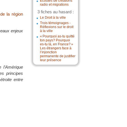
Écoutes de créations
radio et migrations
3 fiches au hasard :
 de la région
Le Droit à la ville
Trois témoignages -
Réflexions sur le droit
uveaux enjeux
à la ville
« Pourquoi as-tu quitté
ton pays? Pourquoi
es-tu là, en France? »
Les étrangers face à
l’injonction
permanente de justifier
leur présence
de l’Amérique
es principes
étroite entre