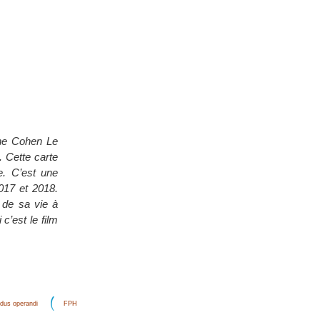
ane Cohen Le
. Cette carte
e. C’est une
2017 et 2018.
s de sa vie à
c’est le film
dus operandi
FPH