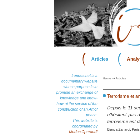
Articles
Analyt
Irenees.net is a
Home
Articles
documentary website
whose purpose is to
promote an exchange of
Terrorisme et a
knowledge and know-
how at the service of the
Depuis le 11 sep
construction of an Art of
n’hésitent pas 
peace.
This website is
terrorisme est 
coordinated by
Bianca Zanardi, Paris,
Modus Operandi