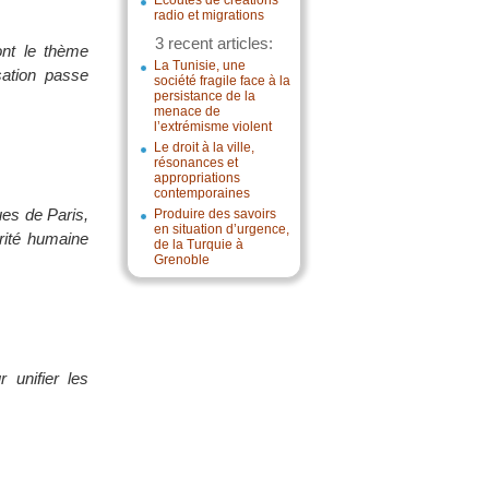
Écoutes de créations
radio et migrations
3 recent articles:
ont le thème
La Tunisie, une
sation passe
société fragile face à la
persistance de la
menace de
l’extrémisme violent
Le droit à la ville,
résonances et
appropriations
contemporaines
ues de Paris,
Produire des savoirs
en situation d’urgence,
rité humaine
de la Turquie à
Grenoble
unifier les