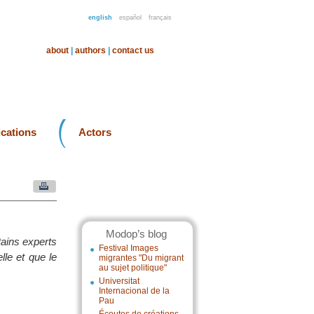
english
español
français
about
|
authors
|
contact us
ications
Actors
Modop’s blog
tains experts
Festival Images
le et que le
migrantes "Du migrant
au sujet politique"
Universitat
Internacional de la
Pau