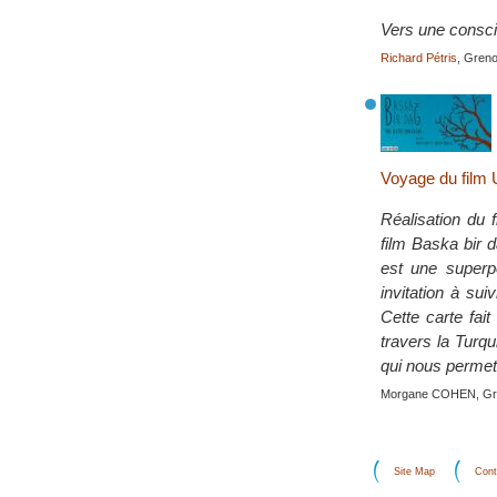
Vers une consci
Richard Pétris
, Greno
Voyage du film 
Réalisation du
film Baska bir 
est une superpo
invitation à sui
Cette carte fai
travers la Turqu
qui nous permet
Morgane COHEN, Gr
Site Map
Cont