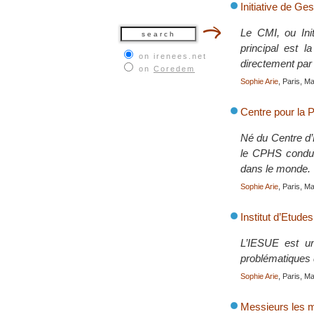
Initiative de Ges
Le CMI, ou Ini
principal est l
on irenees.net
directement par 
on
Coredem
Sophie Arie
, Paris, M
Centre pour la 
Né du Centre d’E
le CPHS condui
dans le monde.
Sophie Arie
, Paris, M
Institut d’Etude
L’IESUE est un
problématiques 
Sophie Arie
, Paris, M
Messieurs les mil