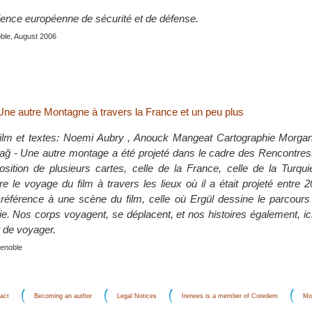
ence européenne de sécurité et de défense.
ble, August 2006
Une autre Montagne à travers la France et un peu plus
 film et textes: Noemi Aubry , Anouck Mangeat Cartographie Morg
dağ - Une autre montage a été projeté dans le cadre des Rencontres
sition de plusieurs cartes, celle de la France, celle de la Turqui
vre le voyage du film à travers les lieux où il a était projeté entre 
t référence à une scène du film, celle où Ergül dessine le parcour
ie. Nos corps voyagent, se déplacent, et nos histoires également, ici 
 de voyager.
enoble
act
Becoming an author
Legal Notices
Irenees is a member of Coredem
Mo