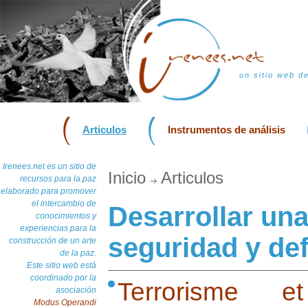
un sitio web d
Articulos
Instrumentos de análisis
Irenees.net es un sitio de
Inicio
Articulos
recursos para la paz
elaborado para promover
el intercambio de
Desarrollar un
conocimientos y
experiencias para la
seguridad y de
construcción de un arte
de la paz.
Este sitio web está
coordinado por la
Terrorisme et
asociación
Modus Operandi