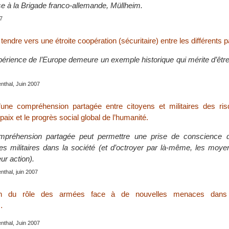
e à la Brigade franco-allemande, Müllheim.
07
tendre vers une étroite coopération (sécuritaire) entre les différents 
périence de l’Europe demeure un exemple historique qui mérite d’êtr
genthal, Juin 2007
’une compréhension partagée entre citoyens et militaires des ri
aix et le progrès social global de l’humanité.
mpréhension partagée peut permettre une prise de conscience d
es militaires dans la société (et d’octroyer par là-même, les moye
ur action).
enthal, juin 2007
tion du rôle des armées face à de nouvelles menaces dan
…
genthal, Juin 2007