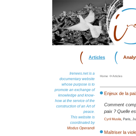
Articles
Analyt
Irenees.net is a
Home
Articles
documentary website
whose purpose is to
promote an exchange of
Enjeux de la pai
knowledge and know-
how at the service of the
Comment compren
construction of an Art of
paix ? Quelle est
peace.
This website is
Cyril Musila
, Paris, J
coordinated by
Modus Operandi
Maîtriser la vio