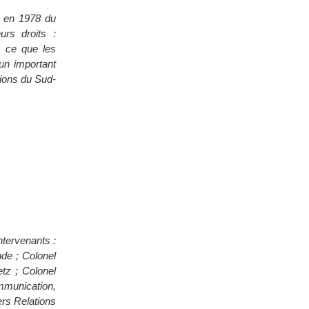
e en 1978 du
urs droits :
, ce que les
un important
tions du Sud-
ntervenants :
de ; Colonel
tz ; Colonel
mmunication,
ers Relations