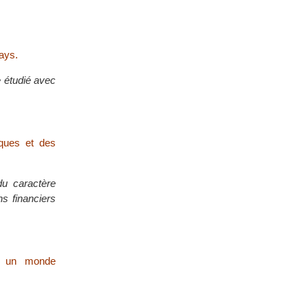
pays.
e étudié avec
sques et des
u caractère
ns financiers
s un monde