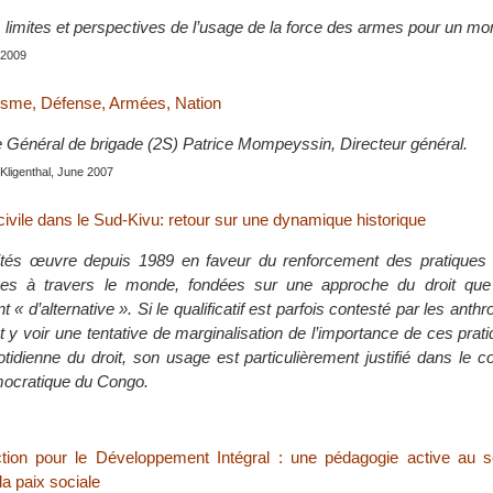
 limites et perspectives de l’usage de la force des armes pour un mon
 2009
isme, Défense, Armées, Nation
e Général de brigade (2S) Patrice Mompeyssin, Directeur général.
 Kligenthal, June 2007
 civile dans le Sud-Kivu: retour sur une dynamique historique
arités œuvre depuis 1989 en faveur du renforcement des pratique
upes à travers le monde, fondées sur une approche du droit que l
t « d’alternative ». Si le qualificatif est parfois contesté par les ant
t y voir une tentative de marginalisation de l’importance de ces prat
tidienne du droit, son usage est particulièrement justifié dans le c
ocratique du Congo.
tion pour le Développement Intégral : une pédagogie active au s
la paix sociale