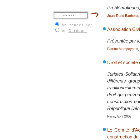
Problématiques,
Jean-René Bachelet
,
on irenees.net
Association Civ
on
Coredem
Présentée par l
Patrice Mompeyssin
,
Droit et société
Juristes-Solid
différents gro
traditionnellemen
droit qui peuven
construction quo
République Dém
Paris, April 2007
Le Comité d’Ac
construction de 