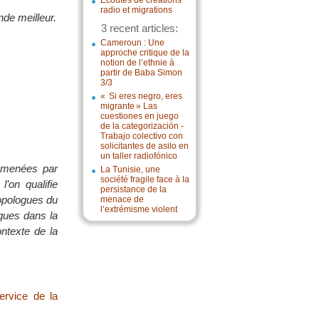
Écoutes de créations
radio et migrations
de meilleur.
3 recent articles:
Cameroun : Une
approche critique de la
notion de l’ethnie à
partir de Baba Simon
3/3
« Si eres negro, eres
migrante » Las
cuestiones en juego
de la categorización -
Trabajo colectivo con
solicitantes de asilo en
un taller radiofónico
s menées par
La Tunisie, une
société fragile face à la
’on qualifie
persistance de la
hropologues du
menace de
l’extrémisme violent
iques dans la
ontexte de la
ervice de la