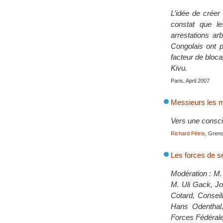
L’idée de créer
constat que le
arrestations ar
Congolais ont p
facteur de bloc
Kivu.
Paris, April 2007
Messieurs les mil
Vers une consci
Richard Pétris
, Greno
Les forces de sé
Modération : M. 
M. Uli Gack, Jo
Cotard, Consei
Hans Odenthal,
Forces Fédérales