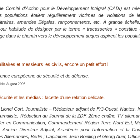
 le Comité d’Action pour le Développement Intégral (CADI) est né
s populations étaient régulièrement victimes de violations de le
bitraires, amendes illégales, rançonnements, etc. À grande échelle
our habitude de désigner par le terme « tracasseries » constitue 
age dans le chemin vers le développement auquel aspirent les popula
itaires et messieurs les civils, encore un petit effort !
ence européenne de sécurité et de défense.
ble, August 2006
curité et les médias : facette d’une relation délicate.
Lionel Cort, Journaliste – Rédacteur adjoint de Fr3-Ouest, Nantes. I
urnaliste, Rédaction du Journal de la ZDF, 2ème chaîne TV alleman
ller en Communication, Commandement Région Terre Nord Est, Me
 Ancien Directeur Adjoint, Académie pour l’Information et la Co
 Allemandes, Berlin ; Capitaines Jean Boelling et Georg Auer, Offici