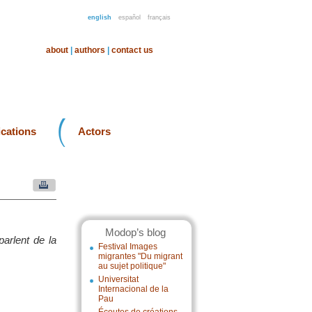
english
español
français
about
|
authors
|
contact us
ications
Actors
Modop’s blog
arlent de la
Festival Images
migrantes "Du migrant
au sujet politique"
Universitat
Internacional de la
Pau