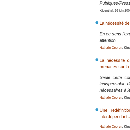
Publiques/Press
Kligenthal, 26 juin 20
La nécessité de 
En ce sens l’ex
attention.
Nathalie Cooren
, Kli
La nécessité d
menaces sur la p
Seule cette co
indispensable d
nécessaires à le
Nathalie Cooren
, Klig
Une redéfini
interdépendant
Nathalie Cooren
, Kli