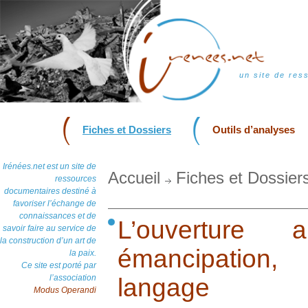
un site de res
Fiches et Dossiers
Outils d’analyses
Irénées.net est un site de
Accueil
Fiches et Dossier
ressources
documentaires destiné à
favoriser l’échange de
connaissances et de
L’ouverture
savoir faire au service de
la construction d’un art de
émancipation
la paix.
Ce site est porté par
l’association
langage
Modus Operandi