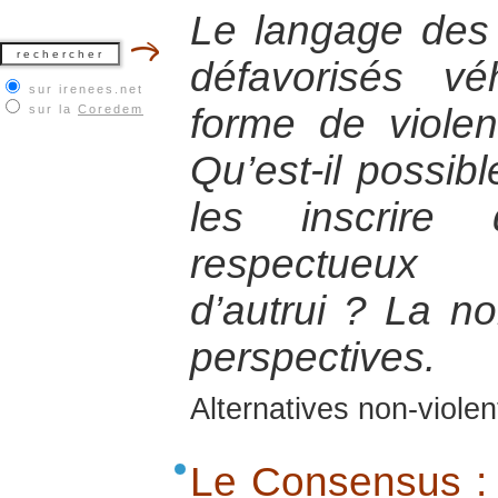
Le langage des 
défavorisés v
sur irenees.net
forme de violen
sur la
Coredem
Qu’est-il possib
les inscrire
respectueux
d’autrui ? La n
perspectives.
Alternatives non-viole
Le Consensus :