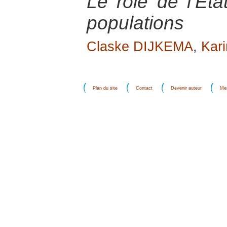
Le rôle de l’Et
populations
Claske DIJKEMA
,
Kari
Plan du site
Contact
Devenir auteur
Men