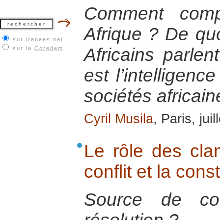
Comment comp
Afrique ? De quoi
sur irenees.net
Africains parlen
sur la
Coredem
est l’intelligenc
sociétés africain
Cyril Musila
, Paris, jui
Le rôle des cla
conflit et la cons
Source de co