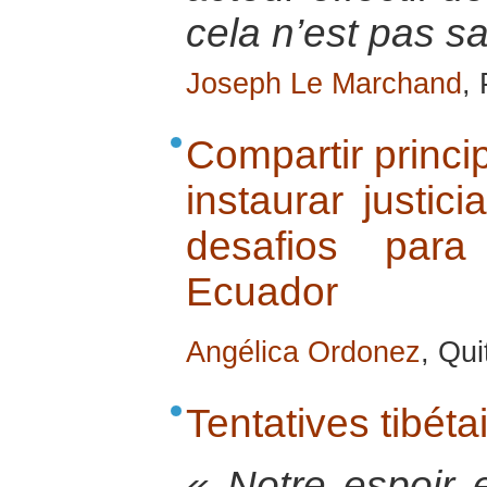
cela n’est pas s
Joseph Le Marchand
,
Compartir princi
instaurar justic
desafios para
Ecuador
Angélica Ordonez
, Qui
Tentatives tibéta
« Notre espoir e