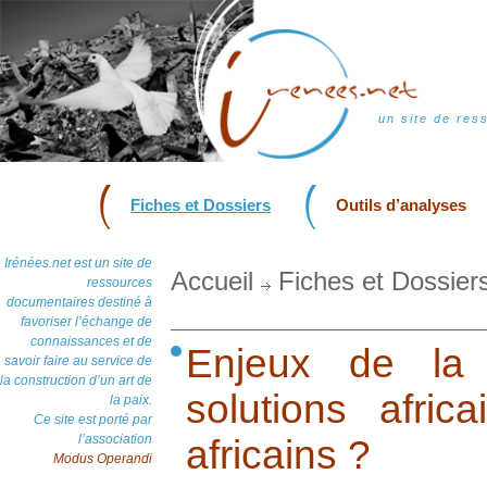
un site de res
Fiches et Dossiers
Outils d’analyses
Irénées.net est un site de
Accueil
Fiches et Dossier
ressources
documentaires destiné à
favoriser l’échange de
connaissances et de
Enjeux de la 
savoir faire au service de
la construction d’un art de
solutions afri
la paix.
Ce site est porté par
l’association
africains ?
Modus Operandi