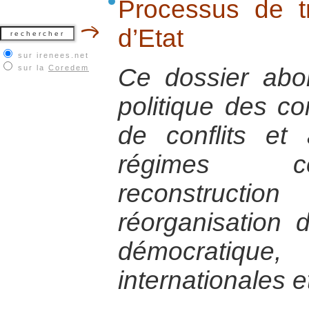
Processus de tr
d’Etat
sur irenees.net
sur la
Coredem
Ce dossier abor
politique des con
de conflits et
régimes co
reconstructi
réorganisation de
démocratique,
internationales e