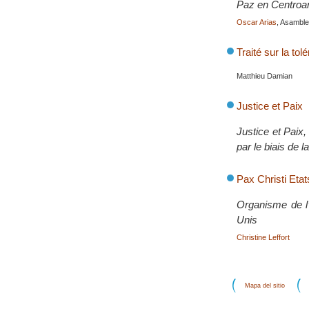
Paz en Centroam
Oscar Arias
, Asamble
Traité sur la tol
Matthieu Damian
Justice et Paix
Justice et Paix,
par le biais de 
Pax Christi Eta
Organisme de l’
Unis
Christine Leffort
Mapa del sitio