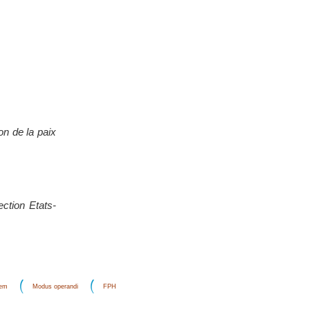
on de la paix
ection Etats-
dem
Modus operandi
FPH