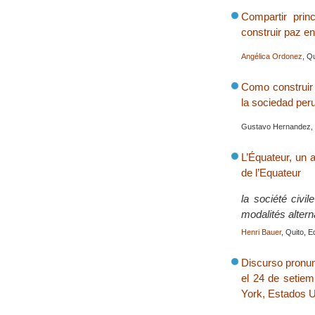
Compartir prin
construir paz e
Angélica Ordonez
, Q
Como construir 
la sociedad per
Gustavo Hernandez, C
L’Équateur, un 
de l’Equateur
la société civi
modalités alter
Henri Bauer
, Quito, E
Discurso pronun
el 24 de setie
York, Estados 