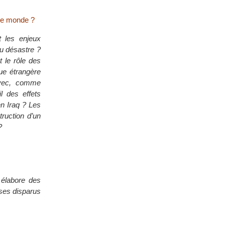
 le monde ?
t les enjeux
du désastre ?
 le rôle des
que étrangère
avec, comme
l des effets
en Iraq ? Les
ruction d’un
?
 élabore des
 ses disparus