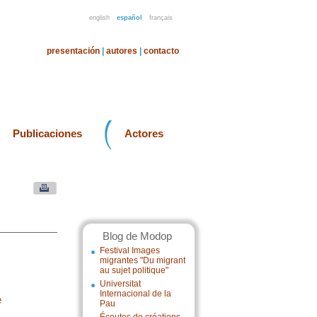
english
español
français
presentación
|
autores
|
contacto
Publicaciones
Actores
Blog de Modop
Festival Images
migrantes "Du migrant
au sujet politique"
Universitat
Internacional de la
e
Pau