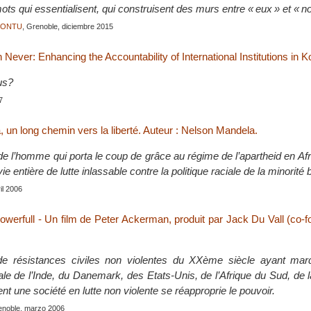
ots qui essentialisent, qui construisent des murs entre « eux » et « n
JONTU
, Grenoble, diciembre 2015
 Never: Enhancing the Accountability of International Institutions in 
us?
7
 un long chemin vers la liberté. Auteur : Nelson Mandela.
de l’homme qui porta le coup de grâce au régime de l’apartheid en Af
e entière de lutte inlassable contre la politique raciale de la minorité 
ril 2006
werfull - Un film de Peter Ackerman, produit par Jack Du Vall (co-
e résistances civiles non violentes du XXème siècle ayant marqu
iale de l’Inde, du Danemark, des Etats-Unis, de l’Afrique du Sud, de 
t une société en lutte non violente se réapproprie le pouvoir.
renoble, marzo 2006