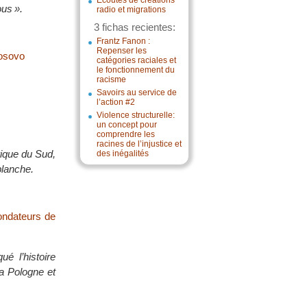
Écoutes de créations
ous ».
radio et migrations
3 fichas recientes:
Frantz Fanon :
Repenser les
Kosovo
catégories raciales et
le fonctionnement du
racisme
Savoirs au service de
l’action #2
Violence structurelle:
un concept pour
comprendre les
racines de l’injustice et
rique du Sud,
des inégalités
blanche.
fondateurs de
é l’histoire
la Pologne et