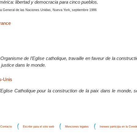
érica: libertad y democracia para cinco pueblos.
a General de las Naciones Unidas, Nueva York, septiembre 1986
érance
 Organisme de l’Eglise catholique, travaille en faveur de la constructi
la justice dans le monde.
ts-Unis
Eglise Catholique pour la construction de la paix dans le monde, s
Contacto
Escribir para el sitio web
Menciones legales
Irenees participa en la Core