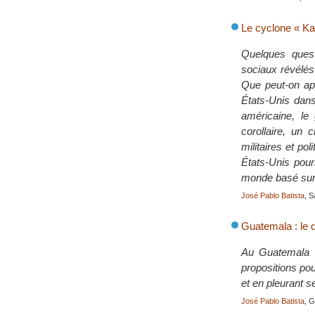
Le cyclone « Kat
Quelques quest
sociaux révélés 
Que peut-on app
États-Unis dans 
américaine, le
corollaire, un 
militaires et po
États-Unis pour
monde basé sur l
José Pablo Batista
, 
Guatemala : le d
Au Guatemala d
propositions pou
et en pleurant 
José Pablo Batista
, 