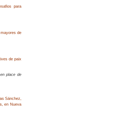
esafios para
os mayores de
tives de paix
e en place de
rias Sánchez,
as, en Nueva