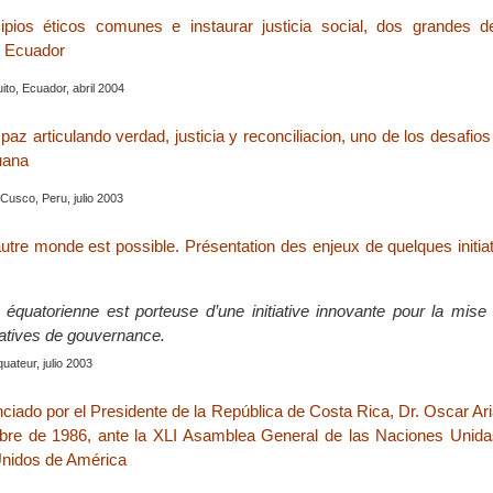
cipios éticos comunes e instaurar justicia social, dos grandes d
n Ecuador
uito, Ecuador, abril 2004
paz articulando verdad, justicia y reconciliacion, uno de los desafi
uana
usco, Peru, julio 2003
autre monde est possible. Présentation des enjeux de quelques initia
le équatorienne est porteuse d’une initiative innovante pour la mis
natives de gouvernance.
quateur, julio 2003
ciado por el Presidente de la República de Costa Rica, Dr. Oscar A
mbre de 1986, ante la XLI Asamblea General de las Naciones Unid
Unidos de América