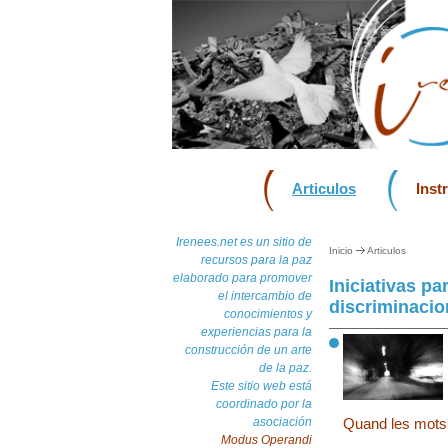
Articulos
Inst
Irenees.net es un sitio de
Inicio
Articulos
recursos para la paz
elaborado para promover
Iniciativas pa
el intercambio de
discriminacio
conocimientos y
experiencias para la
construcción de un arte
de la paz.
Este sitio web está
coordinado por la
asociación
Quand les mots 
Modus Operandi