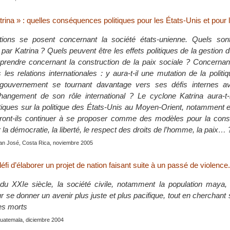
rina » : quelles conséquences politiques pour les États-Unis et pour
ions se posent concernant la société états-unienne. Quels son
par Katrina ? Quels peuvent être les effets politiques de la gestion 
rendre concernant la construction de la paix sociale ? Concernant
les relations internationales : y aura-t-il une mutation de la politi
 gouvernement se tournant davantage vers ses défis internes 
changement de son rôle international ? Le cyclone Katrina aura-t-i
litiques sur la politique des États-Unis au Moyen-Orient, notamment 
ront-ils continuer à se proposer comme des modèles pour la const
a démocratie, la liberté, le respect des droits de l’homme, la paix… 
San José, Costa Rica, noviembre 2005
éfi d’élaborer un projet de nation faisant suite à un passé de violence.
u XXIe siècle, la société civile, notamment la population maya,
r se donner un avenir plus juste et plus pacifique, tout en cherchant
ses morts
Guatemala, diciembre 2004