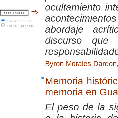
ocultamiento in
acontecimiento
sur irenees.net
abordaje acrít
sur la
Coredem
discurso que 
responsabilidad
Byron Morales Dardon
Memoria históric
memoria en Gua
El peso de la si