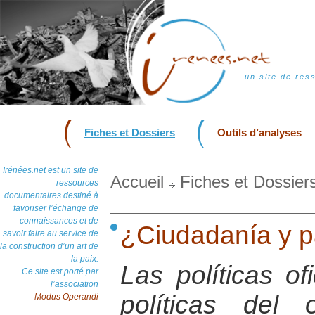
un site de res
Fiches et Dossiers
Outils d’analyses
Irénées.net est un site de
Accueil
Fiches et Dossier
ressources
documentaires destiné à
favoriser l’échange de
connaissances et de
¿Ciudadanía y p
savoir faire au service de
la construction d’un art de
la paix.
Las políticas o
Ce site est porté par
l’association
políticas del 
Modus Operandi