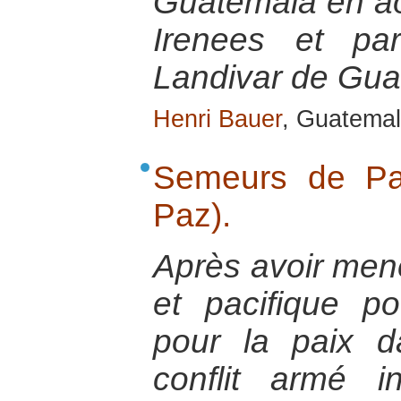
Guatemala en ao
Irenees et par
Landivar de Gu
Henri Bauer
, Guatemal
Semeurs de Pa
Paz).
Après avoir mené
et pacifique p
pour la paix 
conflit armé 