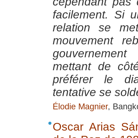
cependant pas d
facilement. Si
relation se me
mouvement reb
gouvernement 
mettant de côt
préférer le di
tentative se sol
Élodie Magnier
, Bangk
Oscar Arias Sá