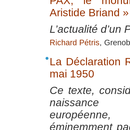
PAX, le monu
Aristide Briand »
L’actualité d’un 
Richard Pétris
, Grenob
La Déclaration
mai 1950
Ce texte, consi
naissance d
européenne
éminemment pac