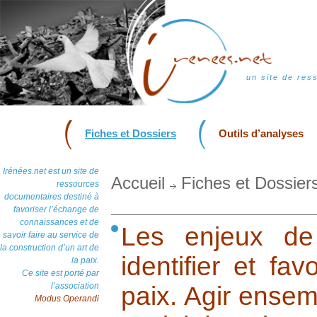
un site de res
Fiches et Dossiers
Outils d’analyses
Irénées.net est un site de
Accueil
Fiches et Dossier
ressources
documentaires destiné à
favoriser l’échange de
connaissances et de
Les enjeux de 
savoir faire au service de
la construction d’un art de
identifier et fav
la paix.
Ce site est porté par
l’association
paix. Agir ensem
Modus Operandi