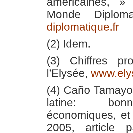
américaines, »
Monde Diplom
diplomatique.fr
(2) Idem.
(3) Chiffres p
l’Elysée,
www.elys
(4) Caño Tamayo 
latine: bonn
économiques, et 
2005, article 