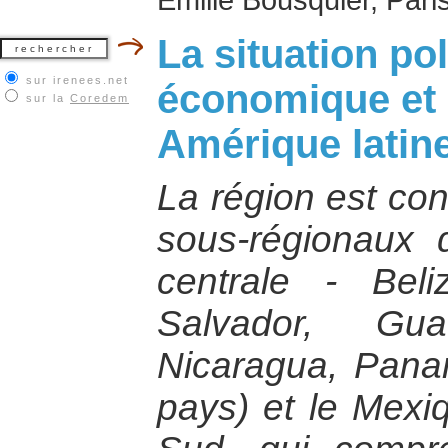
La situation pol
sur irenees.net
économique et 
sur la
Coredem
Amérique latin
La région est con
sous-régionaux d
centrale - Bel
Salvador, Gua
Nicaragua, Pana
pays) et le Mexi