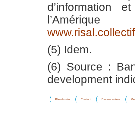
d’information e
l’Amériq
www.risal.collecti
(5) Idem.
(6) Source : Ba
development indi
Plan du site
Contact
Devenir auteur
Men