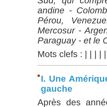
Sud, qui comp
andine - Colombi
Pérou, Venezue
Mercosur - Argent
Paraguay - et le C
Mots clefs :
|
|
|
|
I. Une Amérique
gauche
Après des années