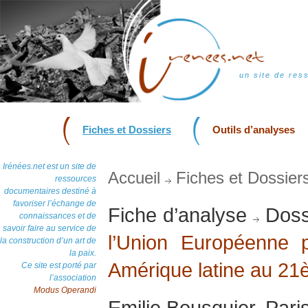
un site de res
Fiches et Dossiers
Outils d’analyses
Irénées.net est un site de
Accueil
Fiches et Dossier
ressources
documentaires destiné à
favoriser l’échange de
Fiche d’analyse
Doss
connaissances et de
savoir faire au service de
l’Union Européenne p
la construction d’un art de
la paix.
Amérique latine au 21
Ce site est porté par
l’association
Modus Operandi
Emilie Bousquier, Pari