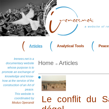
a website of r
Articles
Analytical Tools
Peace
Irenees.net is a
Home
Articles
documentary website
whose purpose is to
promote an exchange of
knowledge and know-
how at the service of the
construction of an Art of
peace.
This website is
Le conflit du S
coordinated by
Modus Operandi