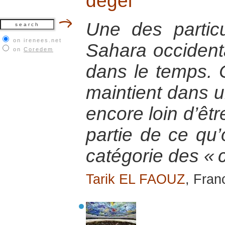
dégel
Une des particu
on irenees.net
Sahara occidenta
on
Coredem
dans le temps. C
maintient dans u
encore loin d’être
partie de ce qu’
catégorie des « c
Tarik EL FAOUZ
, Fran