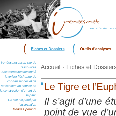
un site de res
Fiches et Dossiers
Outils d’analyses
Irénées.net est un site de
Accueil
Fiches et Dossier
ressources
documentaires destiné à
favoriser l’échange de
connaissances et de
Le Tigre et l’Eup
savoir faire au service de
la construction d’un art de
la paix.
Il s’agit d’une é
Ce site est porté par
l’association
point de vue d’
Modus Operandi