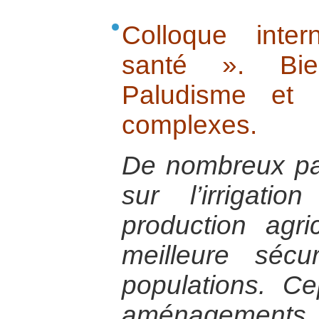
Colloque inte
santé ». Bien
Paludisme et i
complexes.
De nombreux pay
sur l’irrigati
production agr
meilleure sécu
populations. C
aménagements,