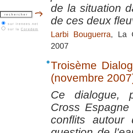
de la situation 
de ces deux fle
sur irenees.net
sur la
Coredem
Larbi Bouguerra
, La 
2007
Troisème Dialog
(novembre 2007
Ce dialogue, 
Cross Espagne 
conflits autour
question de l’ea