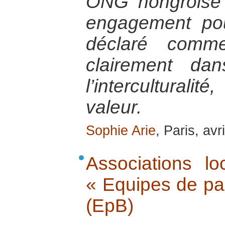
ONG hongroise d
engagement pou
déclaré comme
clairement da
l’intercultura
valeur.
Sophie Arie
, Paris, avr
Associations lo
« Equipes de pa
(EpB)