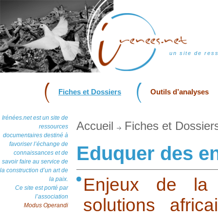
un site de res
Fiches et Dossiers
Outils d’analyses
Irénées.net est un site de
Accueil
Fiches et Dossier
ressources
documentaires destiné à
favoriser l’échange de
Eduquer des enf
connaissances et de
savoir faire au service de
la construction d’un art de
Enjeux de la 
la paix.
Ce site est porté par
l’association
solutions afri
Modus Operandi