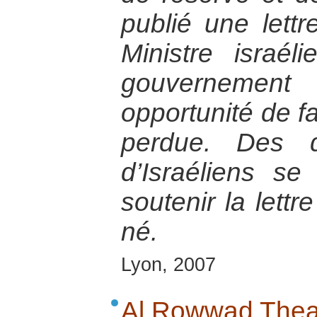
publié une lett
Ministre israél
gouvernemen
opportunité de fa
perdue. Des d
d’Israéliens se
soutenir la lett
né.
Lyon, 2007
Al Rowwad Thea