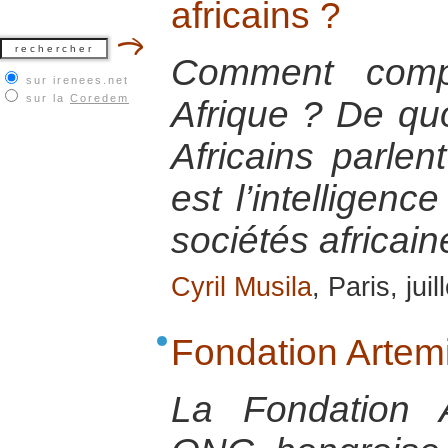
africains ?
Comment comp
sur irenees.net
sur la
Coredem
Afrique ? De quoi
Africains parlen
est l’intelligenc
sociétés africain
Cyril Musila
, Paris, jui
Fondation Artemi
La Fondation 