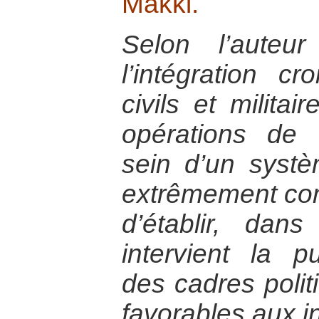
Makki.
Selon l’auteu
l’intégration c
civils et milita
opérations de 
sein d’un syst
extrêmement com
d’établir, da
intervient la p
des cadres politi
favorables aux i