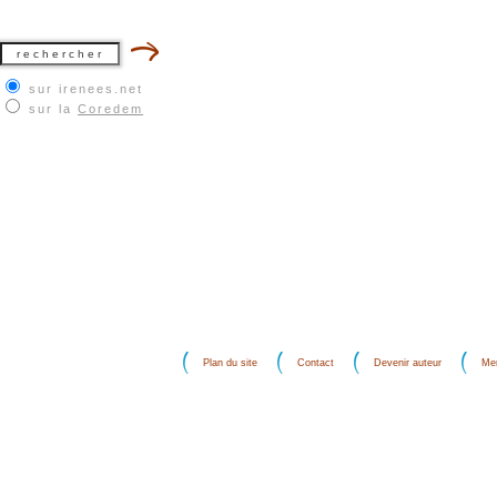
sur irenees.net
sur la
Coredem
Plan du site
Contact
Devenir auteur
Men