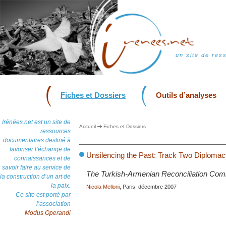
un site de res
Fiches et Dossiers
Outils d’analyses
Irénées.net est un site de
Accueil
Fiches et Dossiers
ressources
documentaires destiné à
favoriser l’échange de
Unsilencing the Past: Track Two Diplomac
connaissances et de
savoir faire au service de
The Turkish-Armenian Reconciliation Co
la construction d’un art de
la paix.
Nicola Melloni
, Paris, décembre 2007
Ce site est porté par
l’association
Modus Operandi