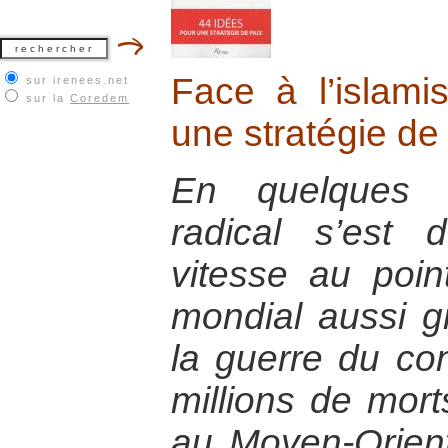
Face à l’islam
sur irenees.net
sur la
Coredem
une stratégie de
En quelques a
radical s’est
vitesse au poin
mondial aussi g
la guerre du co
millions de morts
au Moyen-Orient