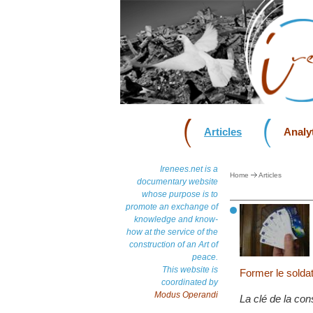
Articles
Analyt
Irenees.net is a
Home
Articles
documentary website
whose purpose is to
promote an exchange of
knowledge and know-
how at the service of the
construction of an Art of
peace.
This website is
Former le soldat
coordinated by
Modus Operandi
La clé de la cons