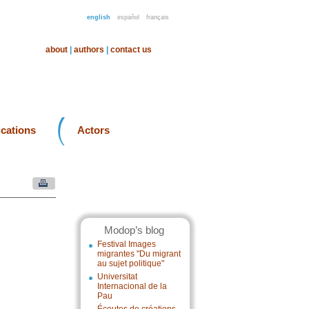
english
español
français
about
|
authors
|
contact us
ications
Actors
Modop’s blog
Festival Images
migrantes "Du migrant
au sujet politique"
Universitat
Internacional de la
Pau