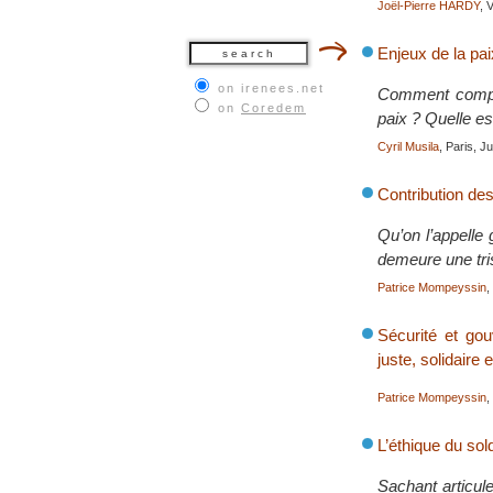
Joël-Pierre HARDY
, 
Enjeux de la pai
on irenees.net
Comment compren
on
Coredem
paix ? Quelle est
Cyril Musila
, Paris, J
Contribution des
Qu’on l’appelle 
demeure une tris
Patrice Mompeyssin
,
Sécurité et go
juste, solidaire
Patrice Mompeyssin
,
L’éthique du sol
Sachant articule