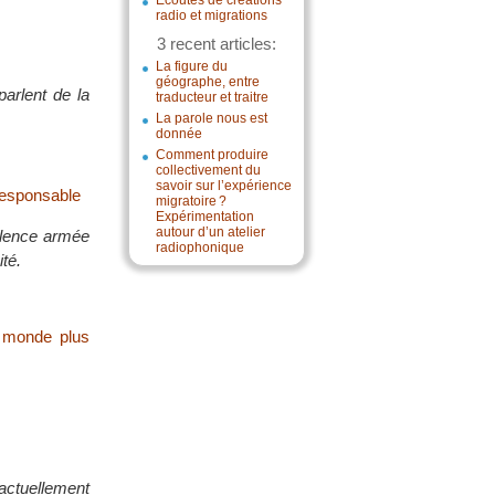
Écoutes de créations
radio et migrations
3 recent articles:
La figure du
géographe, entre
arlent de la
traducteur et traitre
La parole nous est
donnée
Comment produire
collectivement du
savoir sur l’expérience
 responsable
migratoire ?
Expérimentation
autour d’un atelier
iolence armée
radiophonique
té.
n monde plus
 actuellement