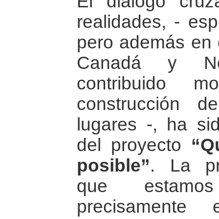
El diálogo cruz
realidades, - es
pero además en d
Canadá y No
contribuido m
construcción 
lugares -, ha si
del proyecto
“Q
posible”
. La pr
que estamos
precisamente