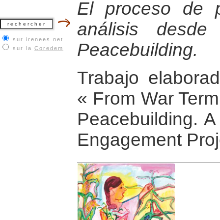
El proceso de 
análisis desde
sur irenees.net
Peacebuilding.
sur la
Coredem
Trabajo elaborad
« From War Termi
Peacebuilding. A
Engagement Proje