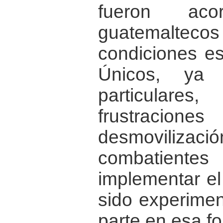
fueron ac
guatemaltecos 
condiciones es
Únicos, ya
particular
frustracio
desmoviliz
combatiente
implementar el
sido experimen
parte en esa f