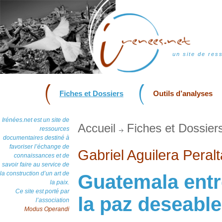
un site de res
Fiches et Dossiers
Outils d’analyses
Irénées.net est un site de
Accueil
Fiches et Dossier
ressources
documentaires destiné à
favoriser l’échange de
Gabriel Aguilera Peralt
connaissances et de
savoir faire au service de
la construction d’un art de
Guatemala entre
la paix.
Ce site est porté par
la paz deseable
l’association
Modus Operandi