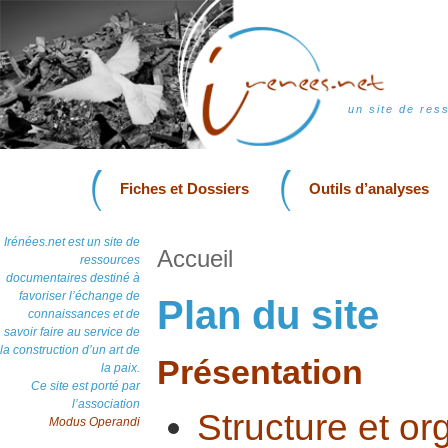
un site de res
Fiches et Dossiers
Outils d’analyses
Irénées.net est un site de
Accueil
ressources
documentaires destiné à
favoriser l’échange de
Plan du site
connaissances et de
savoir faire au service de
la construction d’un art de
Présentation
la paix.
Ce site est porté par
l’association
Structure et or
Modus Operandi