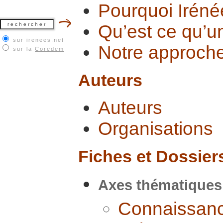
Pourquoi Iréné
Qu’est ce qu’u
sur irenees.net
Notre approche
sur la
Coredem
Auteurs
Auteurs
Organisations
Fiches et Dossier
Axes thématiques
Connaissanc