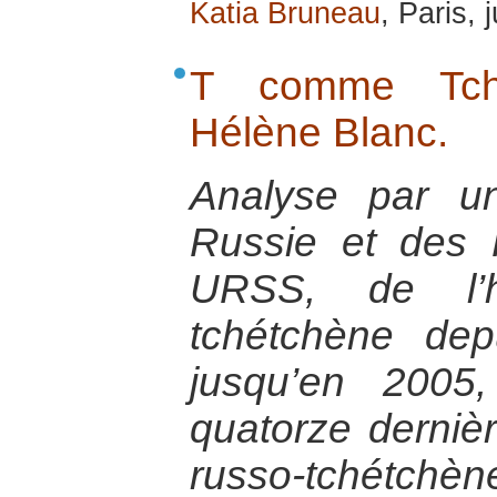
Katia Bruneau
, Paris, 
T comme Tché
Hélène Blanc.
Analyse par un
Russie et des 
URSS, de l’h
tchétchène dep
jusqu’en 2005,
quatorze derniè
russo-tchétchèn