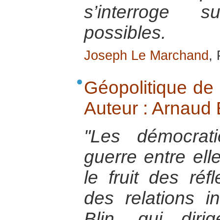
s’interroge s
possibles.
Joseph Le Marchand
,
Géopolitique de 
Auteur : Arnaud B
"Les démocrati
guerre entre ell
le fruit des réf
des relations i
Blin, qui dir