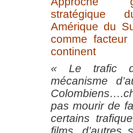
Approche g
stratégique 
Amérique du Su
comme facteur 
continent
« Le trafic 
mécanisme d’a
Colombiens….ch
pas mourir de fa
certains trafiqu
films, d’autres 