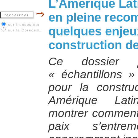
L’Amérique Lat
en pleine reco
sur irenees.net
quelques enjeu
sur la
Coredem
construction de
Ce dossier p
« échantillons 
pour la constru
Amérique Lati
montrer comment, 
paix s’entre