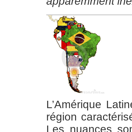
apparemment inex
L’Amérique Latin
région caractéris
Les nuances son