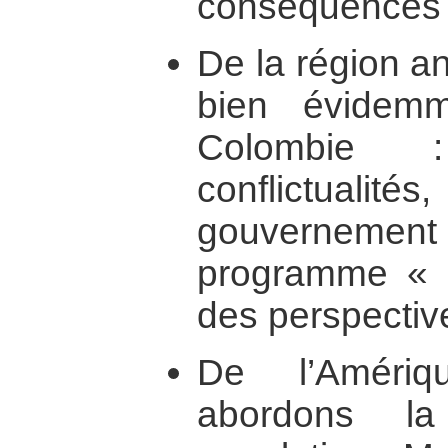
conséquences p
De la région an
bien évidem
Colombie 
conflictualité
gouvernement
programme « 
des perspecti
De l’Amériq
abordons l