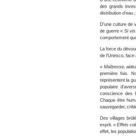
des grands invest
distribution d’ea
D’une culture de v
de guerre
« Si vi
comportement quot
La force du dévou
de l’Unesco, face 
« Maîtresse, aidez
première fois. N
représentent la gu
populaire d’aver
conscience des h
Chaque être huma
sauvegarder, cribl
Des villages brûl
esprit.
« Effets col
effet, les populat