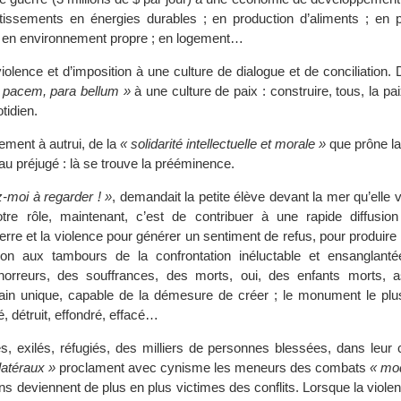
issements en énergies durables ; en production d’aliments ; en p
u ; en environnement propre ; en logement…
iolence et d’imposition à une culture de dialogue et de conciliation. 
s pacem, para bellum »
à une culture de paix : construire, tous, la pa
idien.
ement à autrui, de la
« solidarité intellectuelle et morale »
que prône la
au préjugé : là se trouve la prééminence.
-moi à regarder ! »
, demandait la petite élève devant la mer qu’elle v
otre rôle, maintenant, c’est de contribuer à une rapide diffusi
erre et la violence pour générer un sentiment de refus, pour produir
sion aux tambours de la confrontation inéluctable et ensanglan
orreurs, des souffrances, des morts, oui, des enfants morts, 
in unique, capable de la démesure de créer ; le monument le plu
é, détruit, effondré, effacé…
és, exilés, réfugiés, des milliers de personnes blessées, dans leur 
latéraux »
proclament avec cynisme les meneurs des combats
« mo
ions deviennent de plus en plus victimes des conflits. Lorsque la violen