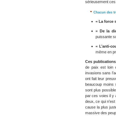
sérieusement ces 
Chacun des tro
« La force 
« De la di
puissante so
« L’anti-co
même en prof
Ces publications
de paix est loin 
invasions sans l’a
ont fait leur pre
beaucoup moins su
sont plus possible
par ces voies il 
deux, ce qui n’est
cause la plus just
massive des peuple