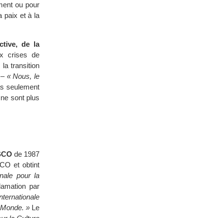
ement ou pour
 paix et à la
ctive, de la
x crises de
la transition
s –
« Nous, le
as seulement
 ne sont plus
ESCO
de 1987
O et obtint
nale pour la
clamation par
nternationale
u Monde. »
Le