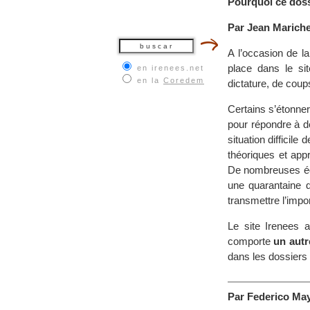
Pourquoi ce doss
Par Jean Marichez
A l’occasion de l
place dans le si
en irenees.net
en la
Coredem
dictature, de coup
Certains s’étonne
pour répondre à d
situation difficile
théoriques et app
De nombreuses équ
une quarantaine d
transmettre l’imp
Le site Irenees 
comporte
un autr
dans les dossiers 
Par Federico Ma