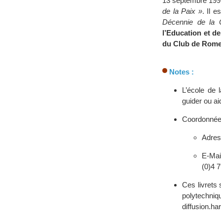
13 septembre 1999
de la Paix »
. Il e
Décennie de la C
l’Education et de
du Club de Rome
Notes :
L’école de l
guider ou a
Coordonnée
Adres
E-Mai
(0)4 
Ces livrets 
polytec
diffusion.