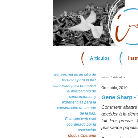
Articulos
Inst
Irenees.net es un sitio de
Inicio
Articulos
recursos para la paz
elaborado para promover
Grenoble, 2010
el intercambio de
Gene Sharp - 
conocimientos y
experiencias para la
Comment abattre u
construcción de un arte
de la paz.
accéder à la démo
Este sitio web está
fait leur preuve.
coordinado por la
puissance populair
asociación
Modus Operandi