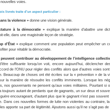
nouvelles voies.
is livrets traite d’un aspect particulier :
sans la violence »
donne une vision générale.
ctature à la démocratie »
explique la manière d’abattre une dict
it-elle, dans une magistrale leçon de stratégie.
up d’État »
explique comment une population peut empêcher un co
iter pour rétablir la démocratie.
 peuvent contribuer au développement de l’intelligence collectiv
d’être suffisante lorsqu’on voit, encore aujourd’hui, déclencher de
ccord de l’ONU pour régler des conflits alors que d’autres voies sont
uve. Beaucoup de choses ont été écrites sur la « prévention » de la 
r la manière de résoudre les conflits imminents. Lorsque les nég
s, nos gouvernants ne pensent qu’aux voies militaires. Pourtant si on
y a toujours autant de perdants que de gagnants, un sur deux et sou
 guère encourageant, d’autant plus que le gagnant n’est pas souvent c
e. Dans ces nouvelles formes de lutte non violentes au contraire, la 
s apporte sa part de légitimité. Ajoutons aussi qu’il ne s’agit pas de 