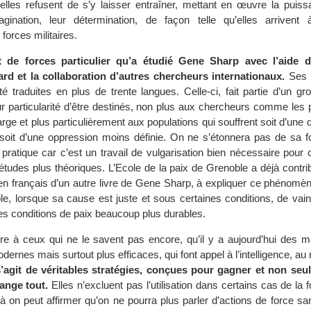
qu’elles refusent de s’y laisser entraîner, mettant en œuvre la puis
gination, leur détermination, de façon telle qu’elles arrivent
 forces militaires.
t de forces particulier qu’a étudié Gene Sharp avec l’aide d
rd et la collaboration d’autres chercheurs internationaux.
Ses 
té traduites en plus de trente langues. Celle-ci, fait partie d’un gr
our particularité d’être destinés, non plus aux chercheurs comme les
rge et plus particulièrement aux populations qui souffrent soit d’une di
 soit d’une oppression moins définie. On ne s’étonnera pas de sa f
 pratique car c’est un travail de vulgarisation bien nécessaire pour
études plus théoriques. L’Ecole de la paix de Grenoble a déjà contr
n en français d’un autre livre de Gene Sharp, à expliquer ce phénomè
le, lorsque sa cause est juste et sous certaines conditions, de vainc
 des conditions de paix beaucoup plus durables.
ire à ceux qui ne le savent pas encore, qu’il y a aujourd’hui des 
ernes mais surtout plus efficaces, qui font appel à l’intelligence, au 
 s’agit de véritables stratégies, conçues pour gagner et non se
hange tout.
Elles n’excluent pas l’utilisation dans certains cas de la f
jà on peut affirmer qu’on ne pourra plus parler d’actions de force s