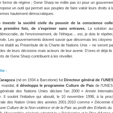
elle forme de régime ; Gene Sharp ne milite pas ici pour un gouvern
ropose un outil qui permet aux peuples de faire valoir leurs droits à la
formes hautement démocratiques.
e investir la société civile du pouvoir de la conscience colle
la première fois, de s’exprimer sans entraves.
La solution au
démocratie, de l’environnement, de l’éthique… est, je dois le répéter, 
parole. Les gouvernements doivent savoir que désormais les citoyen
 établi au Préambule de la Charte de Nations Unis – ne seront p
es de leurs décisions mais acteurs de leur avenir. D’ores et déjà ils
ets de Gene Sharp contribuent à les réveiller.
che :
Zaragoza
(né en 1934 à Barcelone) fut
Directeur général de l’UN
n mandat,
il développa le programme Culture de Paix
de l’UNESC
générale des Nations Unies déclare l’an 2000
« Année Internatio
»
. Il soutint l’initiative qui aboutit, le 10 novembre 1998, à la pro
érale des Nation Unies des années 2001-2010 comme
« Décennie I
une Culture de la Non-violence et de la Paix au profit des Enfants d