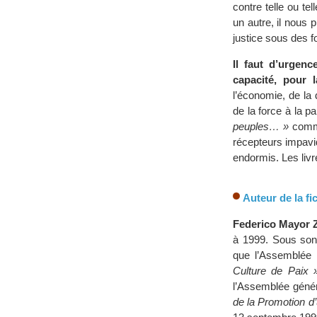
contre telle ou t
un autre, il nous p
justice sous des 
Il faut d’urgenc
capacité, pour 
l’économie, de la 
de la force à la 
peuples… »
comme
récepteurs impavid
endormis. Les livr
Auteur de la fi
Federico Mayor 
à 1999. Sous so
que l’Assemblée 
Culture de Paix 
l’Assemblée gén
de la Promotion d’