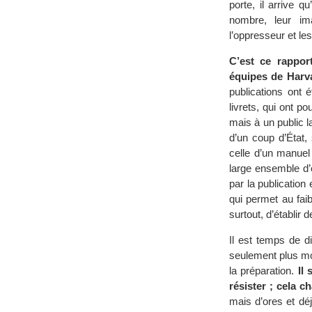
porte, il arrive 
nombre, leur ima
l’oppresseur et les
C’est ce rappor
équipes de Harva
publications ont é
livrets, qui ont p
mais à un public la
d’un coup d’État,
celle d’un manuel
large ensemble d’
par la publicatio
qui permet au faib
surtout, d’établir
Il est temps de d
seulement plus mod
la préparation.
Il
résister ; cela c
mais d’ores et dé