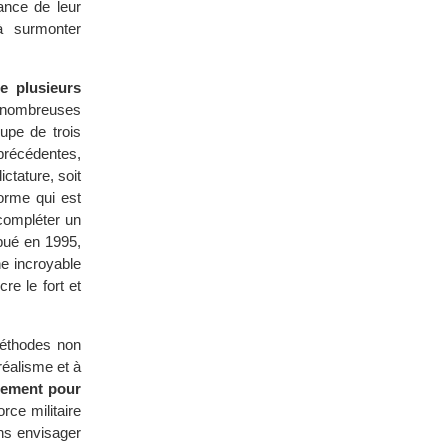
sance de leur
 à surmonter
e plusieurs
nombreuses
oupe de trois
 précédentes,
ctature, soit
orme qui est
 compléter un
ibué en 1995,
ne incroyable
re le fort et
méthodes non
réalisme et à
ulement pour
orce militaire
ans envisager