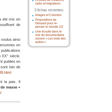
Écoutes de créations
radio et migrations
3 fichas recientes:
Images et Colonies
 a été mis en
Propositions de
Glissant pour re-
souffrant de
penser le monde 2/2
Une écoute dans le
noir du documentaire
sonore « Les mots des
a voulus ainsi
autres »
personnes en
s publications
u XX° siècle.
t publiés en
sont loin de
95.html
 la paix. Il
s de masse »
l