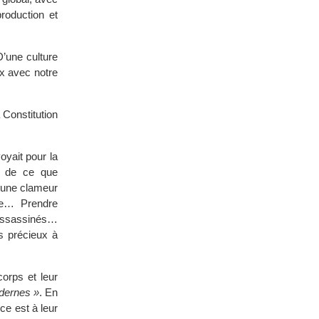
roduction et
D’une culture
ix avec notre
 Constitution
oyait pour la
on de ce que
e une clameur
tée… Prendre
assassinés…
s précieux à
corps et leur
dernes »
. En
ce est à leur