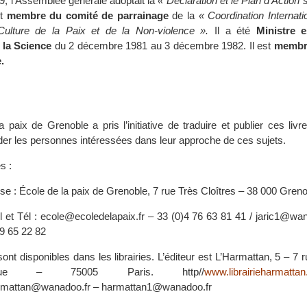
, l’Assemblée générale adoptait la
« Déclaration et le Plan d’Action 
st
membre du comité de parrainage
de la
« Coordination Internati
ulture de la Paix et de la Non-violence ».
Il a été
Ministre 
 la Science
du 2 décembre 1981 au 3 décembre 1982. Il est
membr
.
a paix de Grenoble a pris l’initiative de traduire et publier ces livre
ider les personnes intéressées dans leur approche de ces sujets.
s :
se : École de la paix de Grenoble, 7 rue Très Cloîtres – 38 000 Gren
l et Tél : ecole@ecoledelapaix.fr – 33 (0)4 76 63 81 41 / jaric1@wa
79 65 22 82
sont disponibles dans les librairies. L’éditeur est L’Harmattan, 5 – 7 r
hnique – 75005 Paris. http//
www.librairieharmatta
harmattan@wanadoo.fr – harmattan1@wanadoo.fr