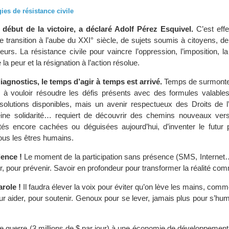
gies de résistance civile
e début de la victoire, a déclaré Adolf Pérez Esquivel.
C’est effe
e transition à l’aube du XXI° siècle, de sujets soumis à citoyens, d
urs. La résistance civile pour vaincre l’oppression, l’imposition, l
la peur et la résignation à l’action résolue.
agnostics, le temps d’agir à temps est arrivé.
Temps de surmonter 
r à vouloir résoudre les défis présents avec des formules valables 
 solutions disponibles, mais un avenir respectueux des Droits de
eine solidarité… requiert de découvrir des chemins nouveaux vers 
ités encore cachées ou déguisées aujourd’hui, d’inventer le futur p
tous les êtres humains.
lence !
Le moment de la participation sans présence (SMS, Internet…)
r, pour prévenir. Savoir en profondeur pour transformer la réalité comm
arole !
Il faudra élever la voix pour éviter qu’on lève les mains, comm
 aider, pour soutenir. Genoux pour se lever, jamais plus pour s’humi
 guerre (3 millions de $ par jour) à une économie de développement 