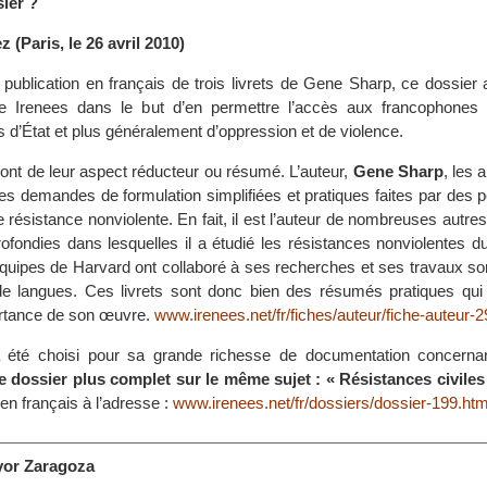
ier ?
 (Paris, le 26 avril 2010)
a publication en français de trois livrets de Gene Sharp, ce dossier
te Irenees dans le but d’en permettre l’accès aux francophones 
s d’État et plus généralement d’oppression et de violence.
ront de leur aspect réducteur ou résumé. L’auteur,
Gene Sharp
, les 
es demandes de formulation simplifiées et pratiques faites par des 
 de résistance nonviolente. En fait, il est l’auteur de nombreuses autre
rofondies dans lesquelles il a étudié les résistances nonviolentes d
ipes de Harvard ont collaboré à ses recherches et ses travaux son
e langues. Ces livrets sont donc bien des résumés pratiques qui 
ortance de son œuvre.
www.irenees.net/fr/fiches/auteur/fiche-auteur-2
a été choisi pour sa grande richesse de documentation concernant
e dossier plus complet sur le même sujet : « Résistances civile
en français à l’adresse :
www.irenees.net/fr/dossiers/dossier-199.htm
yor Zaragoza