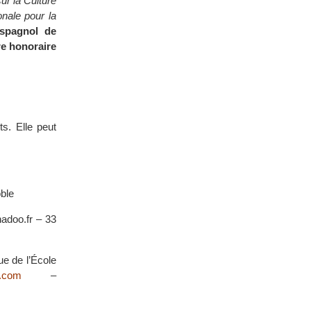
sur la Culture
onale pour la
espagnol de
e honoraire
ts. Elle peut
oble
nadoo.fr – 33
ue de l’École
n.com
–