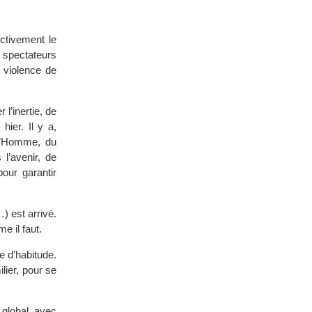
ctivement le
e spectateurs
a violence de
l’inertie, de
hier. Il y a,
 l’Homme, du
l’avenir, de
our garantir
 est arrivé.
e il faut.
e d’habitude.
lier, pour se
global, avec