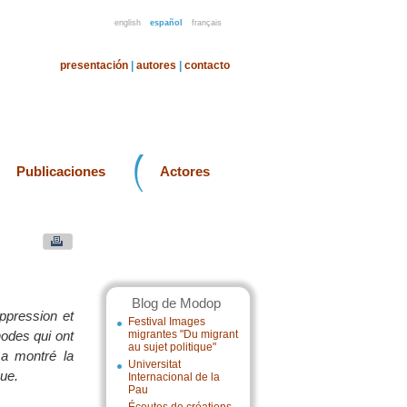
english
español
français
presentación
|
autores
|
contacto
Publicaciones
Actores
Blog de Modop
ppression et
Festival Images
hodes qui ont
migrantes "Du migrant
au sujet politique"
 a montré la
Universitat
que.
Internacional de la
Pau