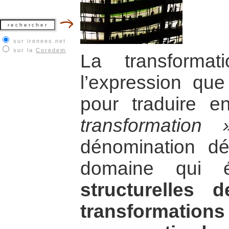
sur irenees.net
sur la
Coredem
La transformat
l’expression qu
pour traduire e
transformation 
dénomination dé
domaine qui 
structurelles 
transformations 