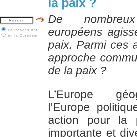
la paix ?
De nombreux
européens agisse
en irenees.net
en la
Coredem
paix. Parmi ces a
approche commun
de la paix ?
L’Europe géo
l’Europe politiq
action pour la p
importante et div