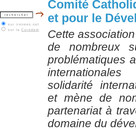
Comité Catholi
et pour le Dév
sur irenees.net
sur la
Coredem
Cette association
de nombreux s
problématiques ac
international
solidarité intern
et mène de nom
partenariat à tra
domaine du déve