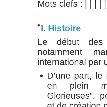
Mots clefs :
|
|
|
|
I. Histoire
Le début des
notamment ma
international par 
D’une part, le
en plein mi
Glorieuses”, p
et de création 