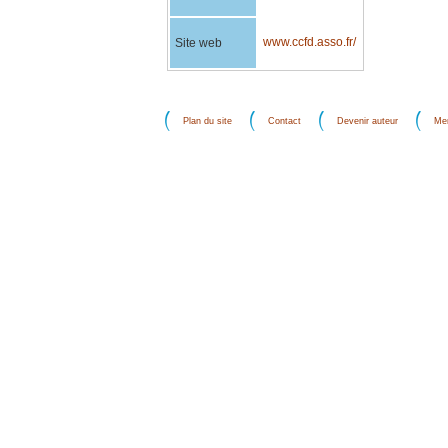
www.ccfd.asso.fr/
Site web
Plan du site
Contact
Devenir auteur
Men