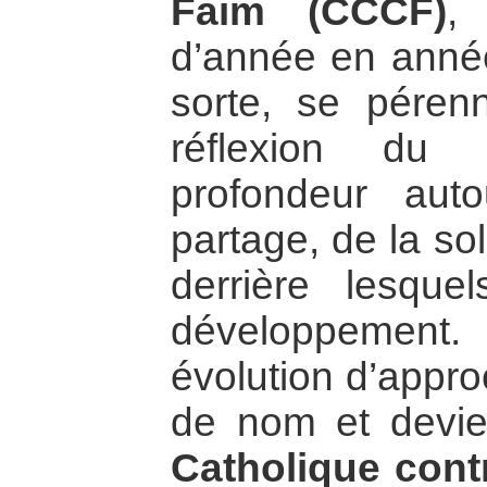
Faim (CCCF)
,
d’année en année
sorte, se péren
réflexion d
profondeur au
partage, de la sol
derrière lesque
développement
évolution d’appr
de nom et devi
Catholique contr