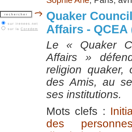
Quaker Council
sur irenees.net
Affairs - QCEA 
sur la
Coredem
Le « Quaker Co
Affairs » défen
religion quaker, 
des Amis, au se
ses institutions.
Mots clefs :
Init
des personne