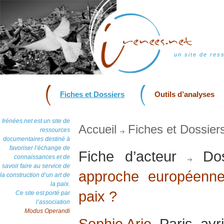
un site de res
Fiches et Dossiers
Outils d’analyses
Irénées.net est un site de
Accueil
Fiches et Dossier
ressources
documentaires destiné à
favoriser l’échange de
Fiche d’acteur
Dos
connaissances et de
savoir faire au service de
approche européenne
la construction d’un art de
la paix.
paix ?
Ce site est porté par
l’association
Modus Operandi
Sophie Arie
, Paris, avr