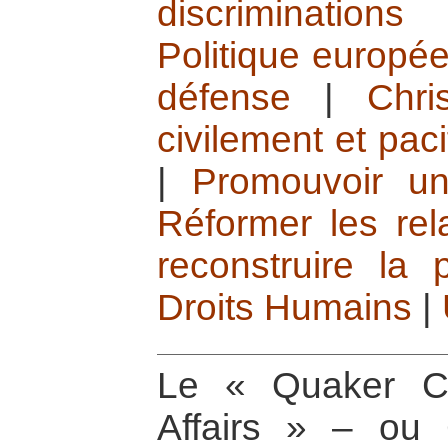
discrimination
Politique europée
défense
|
Chri
civilement et pac
|
Promouvoir un
Réformer les rela
reconstruire la 
Droits Humains
|
Le « Quaker Co
Affairs » – ou