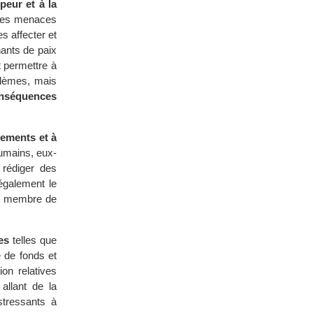
peur et à la
 des menaces
s affecter et
ants de paix
t permettre à
blèmes, mais
nséquences
vements et à
humains, eux-
 rédiger des
également le
 un membre de
es
telles que
te de fonds et
ion relatives
allant de la
tressants à