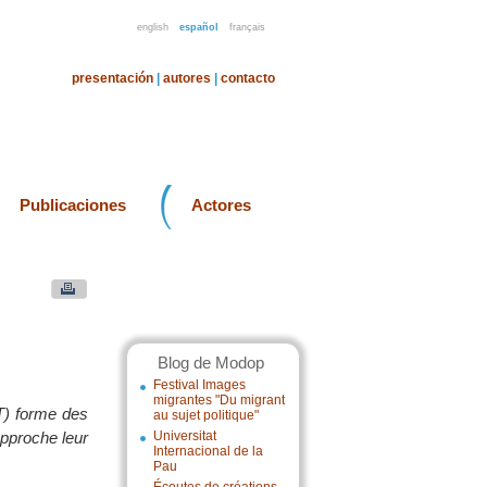
english
español
français
presentación
|
autores
|
contacto
Publicaciones
Actores
Blog de Modop
Festival Images
migrantes "Du migrant
T) forme des
au sujet politique"
approche leur
Universitat
Internacional de la
Pau