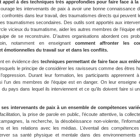
t appel à des techniques très approfondies pour faire face à la 
courage les intervenants de paix à avoir une bonne connaissance
t confrontés dans leur travail, des traumatismes directs qui peuvent le
 traumatismes secondaires. Des outils sont apportés aux interven
rcle vicieux du traumatisme, aider les autres membres de l’équipe e
quipe de se reconstruire. D’autres organisations abordent ces pro
oin, notamment en enseignant
comment affronter les co
 émotionnelles du travail sur et dans les conflits.
nt en évidence des
techniques permettant de faire face aux enlè
lesquels le principe de considérer les ravisseurs comme des êtres 
’oppression. Durant leur formation, les participants apprennent à
 si l’un des membres de l’équipe est en danger. On leur enseigne 
 du pays dans lequel ils interviennent et ce qu’ils doivent faire si
ses intervenants de paix à un ensemble de compétences varié
acilitation, la prise de parole en public, l’écoute attentive, la collec
 campagnes, la recherche, la désobéissance non-violente, l’informat
ns et les relations avec les médias. L’éventail des compétences 
server sa santé physique et mentale dans des environnements s