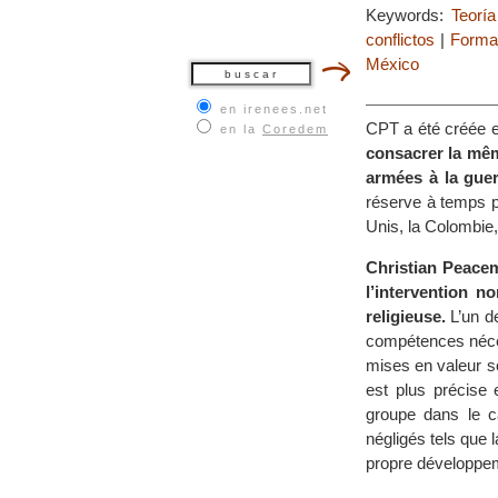
Keywords:
Teoría
conflictos
|
Formar
México
en irenees.net
CPT a été créée e
en la
Coredem
consacrer la même
armées à la guer
réserve à temps pa
Unis, la Colombie, 
Christian Peacem
l’intervention no
religieuse.
L’un de
compétences néces
mises en valeur s
est plus précise
groupe dans le ca
négligés tels que 
propre développement