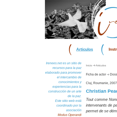
Articulos
Inst
Irenees.net es un sitio de
Inicio
Articulos
recursos para la paz
elaborado para promover
Ficha de actor
Dossi
el intercambio de
conocimientos y
Cluj, Roumanie, 2007
experiencias para la
Christian Pe
construcción de un arte
de la paz.
Tout comme Nonvi
Este sitio web está
intervenants de pa
coordinado por la
asociación
permet de se déma
Modus Operandi