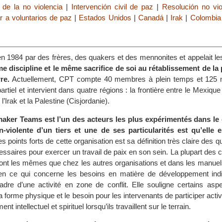
 de la no violencia
|
Intervención civil de paz
|
Resolución no vio
 a voluntarios de paz
|
Estados Unidos
|
Canadá
|
Irak
|
Colombia
n 1984 par des frères, des quakers et des mennonites et appelait le
 discipline et le même sacrifice de soi au rétablissement de la 
re.
Actuellement, CPT compte 40 membres à plein temps et 125
rtiel et intervient dans quatre régions : la frontière entre le Mexique 
l’Irak et la Palestine (Cisjordanie).
aker Teams est l’un des acteurs les plus expérimentés dans le
n-violente d’un tiers et une de ses particularités est qu’elle e
s points forts de cette organisation est sa définition très claire des q
saires pour exercer un travail de paix en son sein. La plupart des
ont les mêmes que chez les autres organisations et dans les manue
 en ce qui concerne les besoins en matière de développement indi
dre d’une activité en zone de conflit. Elle souligne certains asp
la forme physique et le besoin pour les intervenants de participer acti
 intellectuel et spirituel lorsqu’ils travaillent sur le terrain.