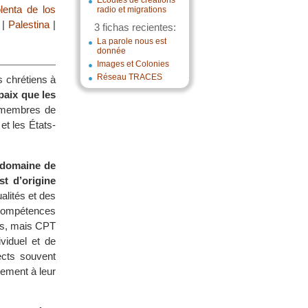
Écoutes de créations
lenta de los
radio et migrations
|
Palestina
|
3 fichas recientes:
La parole nous est
donnée
Images et Colonies
Réseau TRACES
s chrétiens à
paix que les
 membres de
et les États-
 domaine de
st d’origine
ualités et des
 compétences
ls, mais CPT
viduel et de
ects souvent
vement à leur