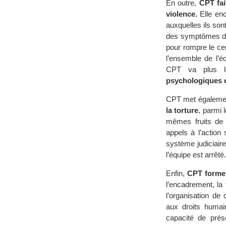
En outre,
CPT fai
violence.
Elle en
auxquelles ils son
des symptômes des
pour rompre le ce
l’ensemble de l’é
CPT va plus l
psychologiques et
CPT met égaleme
la torture
, parmi 
mêmes fruits de l
appels à l’action
système judiciaire
l’équipe est arrêté.
Enfin,
CPT forme 
l’encadrement, la f
l’organisation de
aux droits humai
capacité de pré