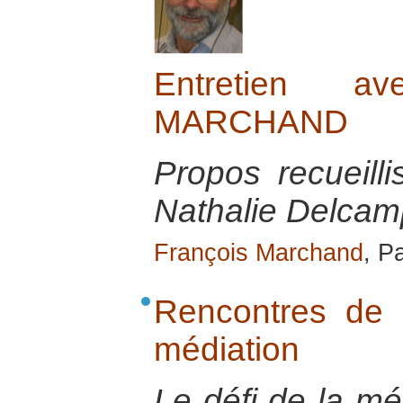
Entretien a
MARCHAND
Propos recueill
Nathalie Delcamp
François Marchand
, P
Rencontres de s
médiation
Le défi de la mé