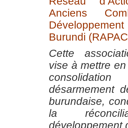
Réseau d’Acti
Anciens Com
Développement
Burundi (RAPA
Cette associat
vise à mettre en
consolidati
désarmement de 
burundaise, con
la réconci
développement d