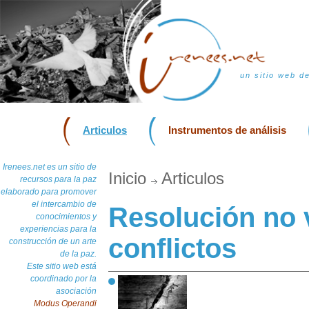
un sitio web d
Articulos
Instrumentos de análisis
Irenees.net es un sitio de
Inicio
Articulos
recursos para la paz
elaborado para promover
el intercambio de
Resolución no v
conocimientos y
experiencias para la
conflictos
construcción de un arte
de la paz.
Este sitio web está
coordinado por la
asociación
Modus Operandi