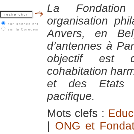
La Fondatio
organisation phi
sur irenees.net
Anvers, en Bel
sur la
Coredem
d’antennes à Par
objectif est 
cohabitation har
et des Etats
pacifique.
Mots clefs :
Educa
|
ONG et Fondati