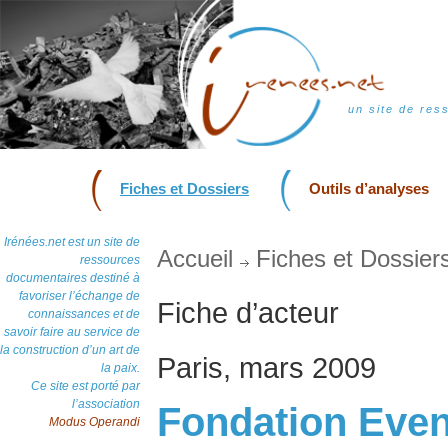
un site de res
Fiches et Dossiers
Outils d’analyses
Irénées.net est un site de
Accueil
Fiches et Dossier
ressources
documentaires destiné à
favoriser l’échange de
Fiche d’acteur
connaissances et de
savoir faire au service de
la construction d’un art de
Paris, mars 2009
la paix.
Ce site est porté par
l’association
Fondation Eve
Modus Operandi