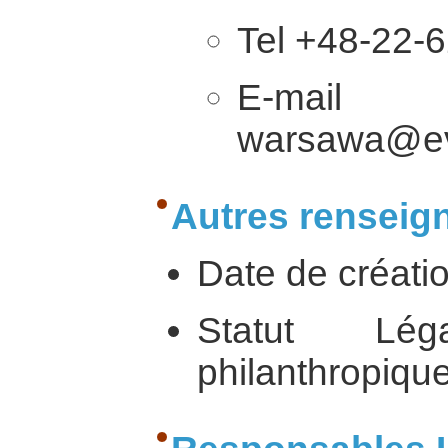
Tel +48-22-
E-
warsawa@ev
Autres renseig
Date de créati
Statut Lé
philanthropique