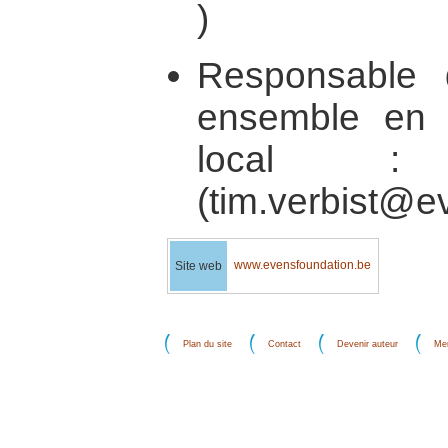
)
Responsable 
ensemble en 
local :
(tim.verbist@e
www.evensfoundation.be
Site web
Plan du site
Contact
Devenir auteur
Men