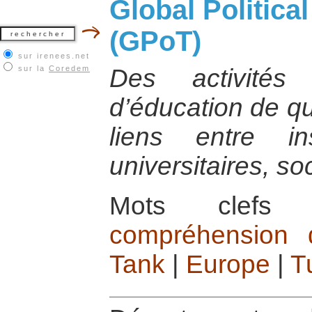
Global Politica
(GPoT)
sur irenees.net
sur la
Coredem
Des activités
d’éducation de qu
liens entre inst
universitaires, so
Mots cle
compréhension d
Tank
|
Europe
|
T