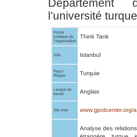
Département 
l’université turque
Forme
Think Tank
juridique de
l’organisation
Istanbul
Ville
Pays /
Turquie
Région
Langue de
Anglais
travail
www.gpotcenter.org/a
Site web
Analyse des relations 
étrangère turque 