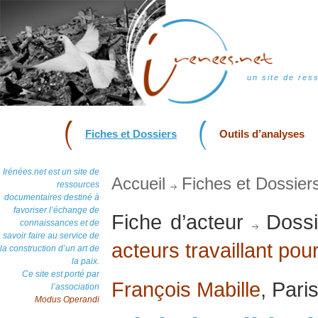
un site de res
Fiches et Dossiers
Outils d’analyses
Irénées.net est un site de
Accueil
Fiches et Dossier
ressources
documentaires destiné à
favoriser l’échange de
Fiche d’acteur
Dossi
connaissances et de
savoir faire au service de
acteurs travaillant pour
la construction d’un art de
la paix.
Ce site est porté par
François Mabille
, Pari
l’association
Modus Operandi