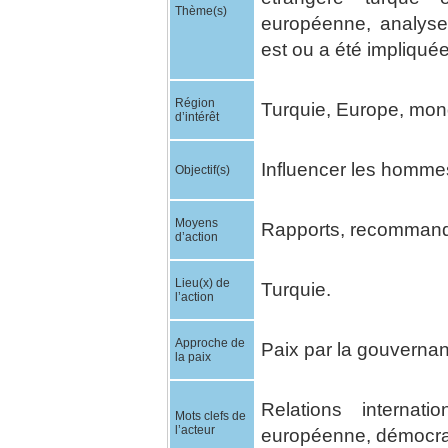
Thème(s)
européenne, analyse 
est ou a été impliquée
Région
Turquie, Europe, mon
d’intérêt
Influencer les hommes
Objectif(s)
Moyens
Rapports, recommanda
d’action
Lieu(x) de
Turquie.
l’action
Approche de
Paix par la gouverna
la paix
Relations internatio
Mots clefs de
l’acteur
européenne, démocra