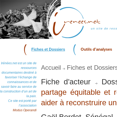
un site de res
Fiches et Dossiers
Outils d’analyses
Irénées.net est un site de
Accueil
Fiches et Dossier
ressources
documentaires destiné à
favoriser l’échange de
Fiche d’acteur
Doss
connaissances et de
savoir faire au service de
partage équitable et r
la construction d’un art de
la paix.
aider à reconstruire u
Ce site est porté par
l’association
Modus Operandi
Gaël Bordet, Sénégal, 