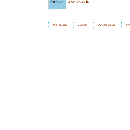
www.oieau.fr/
Site web
Plan du site
Contact
Devenir auteur
Men