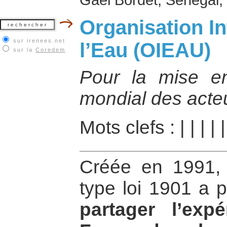
Organisation In
sur irenees.net
l’Eau (OIEAU)
sur la
Coredem
Pour la mise e
mondial des acteu
Mots clefs :
|
|
|
|
Créée en 1991, 
type loi 1901 a 
partager l’exp