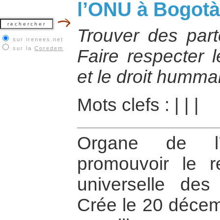
l’ONU à Bogotà
Trouver des part
sur irenees.net
sur la
Coredem
Faire respecter 
et le droit humman
Mots clefs :
|
|
|
Organe de l
promouvoir le r
universelle des
Crée le 20 décem