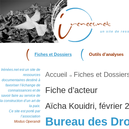
un site de res
Fiches et Dossiers
Outils d’analyses
Irénées.net est un site de
Accueil
Fiches et Dossier
ressources
documentaires destiné à
favoriser l’échange de
Fiche d’acteur
connaissances et de
savoir faire au service de
la construction d’un art de
Aïcha Kouidri, février 
la paix.
Ce site est porté par
l’association
Bureau des Dro
Modus Operandi