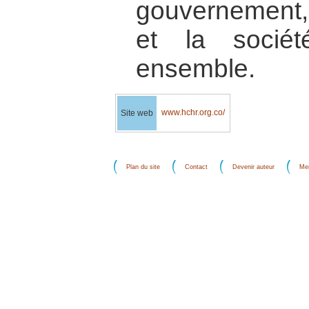
gouvernement, 
et la socié
ensemble.
www.hchr.org.co/
Site web
Plan du site
Contact
Devenir auteur
Men