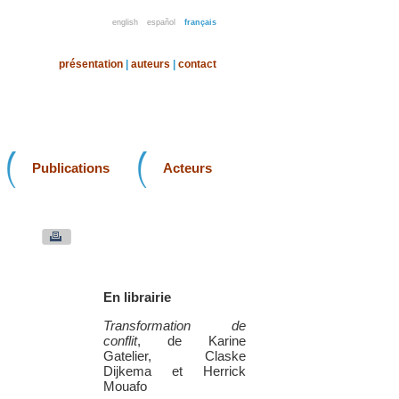
english
español
français
présentation
|
auteurs
|
contact
Publications
Acteurs
En librairie
Transformation de
conflit
, de Karine
Gatelier, Claske
Dijkema et Herrick
Mouafo