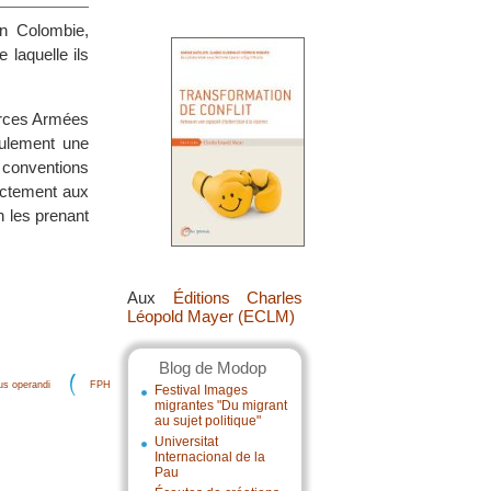
n Colombie,
 laquelle ils
orces Armées
eulement une
s conventions
ectement aux
n les prenant
Aux
Éditions Charles
Léopold Mayer (ECLM)
Blog de Modop
s operandi
FPH
Festival Images
migrantes "Du migrant
au sujet politique"
Universitat
Internacional de la
Pau