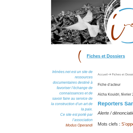
Fiches et Dossiers
Irénées.net est un site de
Accueil
Fiches et Dossi
ressources
documentaires destiné à
Fiche d’acteur
favoriser l’échange de
connaissances et de
Aïcha Kouidri, février
savoir faire au service de
Reporters San
la construction d’un art de
la paix.
Alerte / dénonciati
Ce site est porté par
l’association
Mots clefs :
S'oppo
Modus Operandi