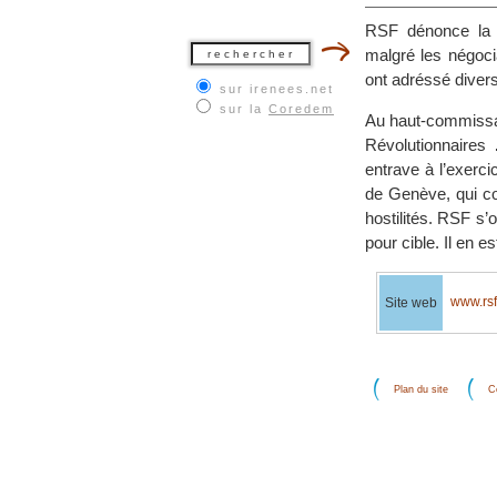
RSF dénonce la p
malgré les négoci
ont adréssé diver
sur irenees.net
sur la
Coredem
Au haut-commissai
Révolutionnaires
entrave à l’exerci
de Genève, qui co
hostilités. RSF s’
pour cible. Il en 
www.rsf
Site web
Plan du site
C