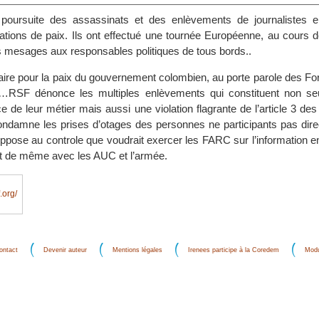
oursuite des assassinats et des enlèvements de journalistes e
ations de paix. Ils ont effectué une tournée Européenne, au cours de
s mesages aux responsables politiques de tous bords..
re pour la paix du gouvernement colombien, au porte parole des F
 …RSF dénonce les multiples enlèvements qui constituent non s
ce de leur métier mais aussi une violation flagrante de l’article 3 de
ndamne les prises d’otages des personnes ne participants pas dir
oppose au controle que voudrait exercer les FARC sur l’information e
est de même avec les AUC et l’armée.
.org/
ontact
Devenir auteur
Mentions légales
Irenees participe à la Coredem
Modu