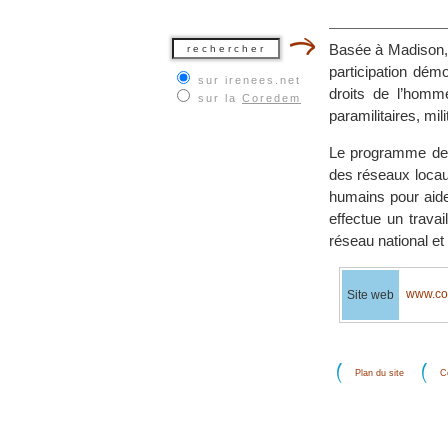
Basée à Madison, 
participation dém
sur irenees.net
droits de l’homm
sur la
Coredem
paramilitaires, mil
Le programme de 
des réseaux locau
humains pour aider
effectue un trava
réseau national et
www.col
Site web
Plan du site
C