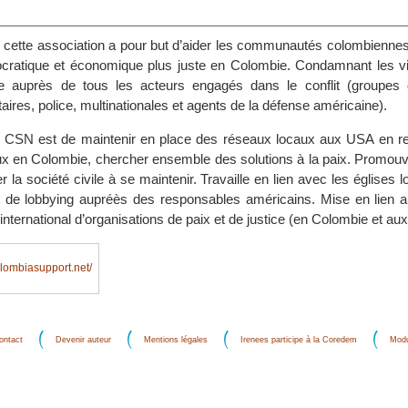
cette association a pour but d’aider les communautés colombiennes
ocratique et économique plus juste en Colombie. Condamnant les vi
e auprès de tous les acteurs engagés dans le conflit (groupes d
itaires, police, multinationales et agents de la défense américaine).
CSN est de maintenir en place des réseaux locaux aux USA en re
x en Colombie, chercher ensemble des solutions à la paix. Promouvoi
 la société civile à se maintenir. Travaille en lien avec les églises l
il de lobbying aupréès des responsables américains. Mise en lien a
 international d’organisations de paix et de justice (en Colombie et au
ombiasupport.net/
ontact
Devenir auteur
Mentions légales
Irenees participe à la Coredem
Modu