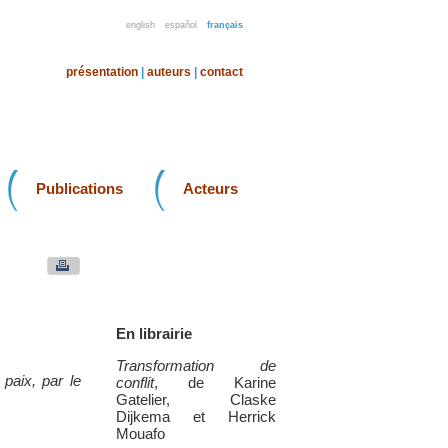
english
español
français
présentation
|
auteurs
|
contact
Publications
Acteurs
En librairie
Transformation de
paix, par le
conflit
, de Karine
Gatelier, Claske
Dijkema et Herrick
Mouafo