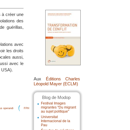
 à créer une
olations des
e guérillas,
lations avec
r les droits
ocales aussi,
ussi avec le
x USA).
Aux
Éditions Charles
Léopold Mayer (ECLM)
Blog de Modop
Festival Images
migrantes "Du migrant
s operandi
FPH
au sujet politique"
Universitat
Internacional de la
Pau