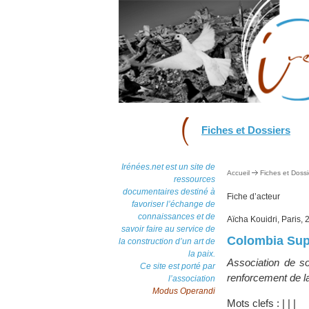
Fiches et Dossiers
Irénées.net est un site de
Accueil
Fiches et Dossi
ressources
documentaires destiné à
Fiche d’acteur
favoriser l’échange de
connaissances et de
Aïcha Kouidri, Paris,
savoir faire au service de
Colombia Sup
la construction d’un art de
la paix.
Association de s
Ce site est porté par
renforcement de l
l’association
Modus Operandi
Mots clefs :
|
|
|