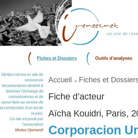
un site de res
Fiches et Dossiers
Outils d’analyses
Irénées.net est un site de
Accueil
Fiches et Dossier
ressources
documentaires destiné à
favoriser l’échange de
Fiche d’acteur
connaissances et de
savoir faire au service de
la construction d’un art de
Aïcha Kouidri, Paris, 
la paix.
Ce site est porté par
l’association
Corporacion U
Modus Operandi