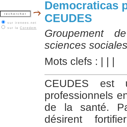
Democraticas pa
CEUDES
sur irenees.net
sur la
Coredem
Groupement de
sciences sociales
Mots clefs :
|
|
|
CEUDES est u
professionnels en
de la santé. Pa
désirent fortifi