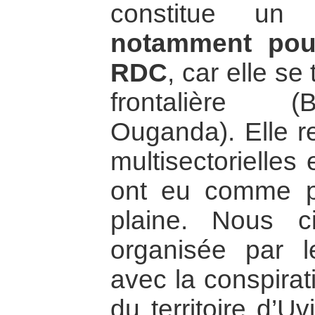
constitue u
notamment pour
RDC
, car elle s
frontalière (
Ouganda). Elle r
multisectorielles 
ont eu comme po
plaine. Nous ci
organisée par 
avec la conspirat
du territoire d’U