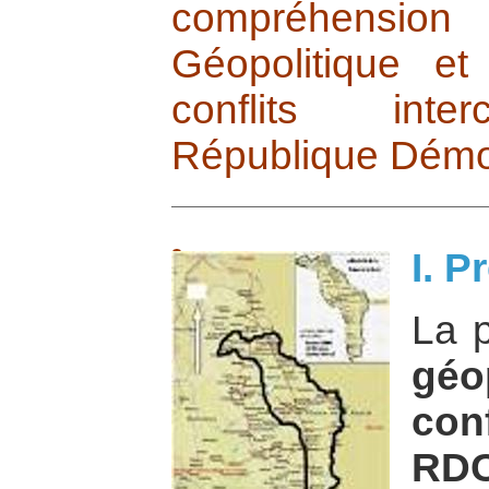
compréhension
Géopolitique et
conflits inter
République Démo
I. P
La 
géo
con
RD