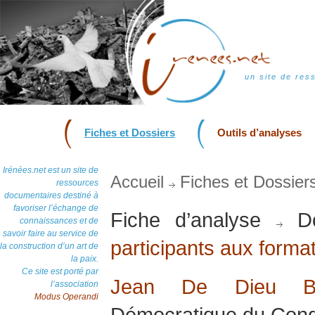
un site de res
Fiches et Dossiers
Outils d’analyses
Irénées.net est un site de
Accueil
Fiches et Dossier
ressources
documentaires destiné à
favoriser l’échange de
Fiche d’analyse
Do
connaissances et de
savoir faire au service de
participants aux form
la construction d’un art de
la paix.
Ce site est porté par
Jean De Dieu B
l’association
Modus Operandi
Démocratique du Cong