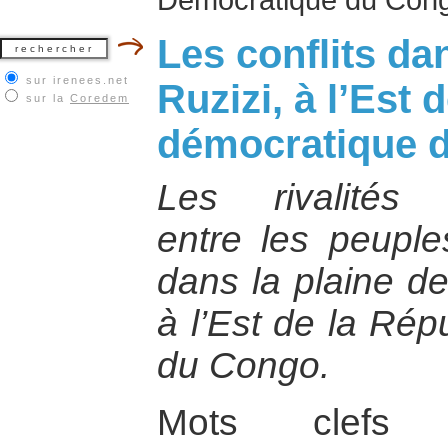
Les conflits da
sur irenees.net
Ruzizi, à l’Est 
sur la
Coredem
démocratique 
Les rivalités 
entre les peuple
dans la plaine de
à l’Est de la Ré
du Congo.
Mots cle