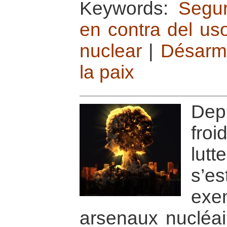
Keywords:
Segu
en contra del uso
nuclear
|
Désarm
la paix
Depu
fro
lutt
s’
exe
arsenaux nucléai