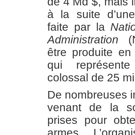
de 4 Md $, mais i
à la suite d’une
faite par la
Nati
Administration
(N
être produite en
qui représent
colossal de 25 mil
De nombreuses ini
venant de la so
prises pour obte
armes. L’organ