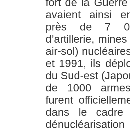
fort de la Guerre
avaient ainsi 
près de 7 0
d’artillerie, mines
air-sol) nucléair
et 1991, ils dépl
du Sud-est (Japo
de 1000 armes 
furent officielle
dans le cadre
dénucléarisati