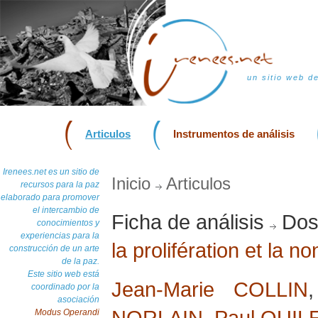
un sitio web d
Articulos
Instrumentos de análisis
Irenees.net es un sitio de
Inicio
Articulos
recursos para la paz
elaborado para promover
el intercambio de
Ficha de análisis
Doss
conocimientos y
experiencias para la
la prolifération et la n
construcción de un arte
de la paz.
Este sitio web está
Jean-Marie COLLIN
coordinado por la
asociación
NORLAIN
,
Paul QUIL
Modus Operandi