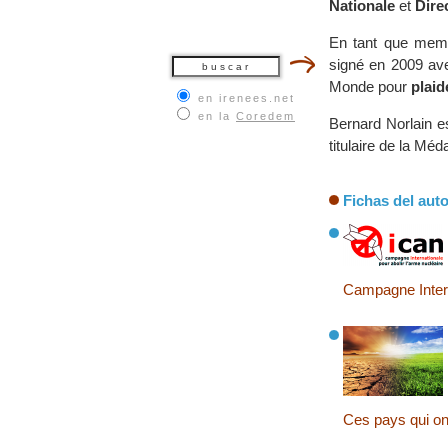
Nationale
et
Dire
En tant que membr
signé en 2009 ave
Monde pour
plaid
en irenees.net
en la
Coredem
Bernard Norlain e
titulaire de la Méd
Fichas del auto
Campagne Intern
Ces pays qui on