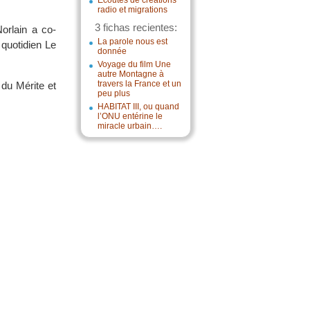
Écoutes de créations
radio et migrations
3 fichas recientes:
orlain a co-
La parole nous est
quotidien Le
donnée
Voyage du film Une
autre Montagne à
travers la France et un
du Mérite et
peu plus
HABITAT III, ou quand
l’ONU entérine le
miracle urbain….