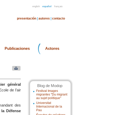
english
español
français
presentación
|
autores
|
contacto
Publicaciones
Actores
cier général
Blog de Modop
cole de l’air
Festival Images
migrantes "Du migrant
au sujet politique"
Universitat
mmandant des
Internacional de la
Pau
 la Défense