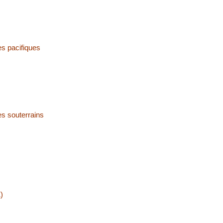
es pacifiques
es souterrains
)