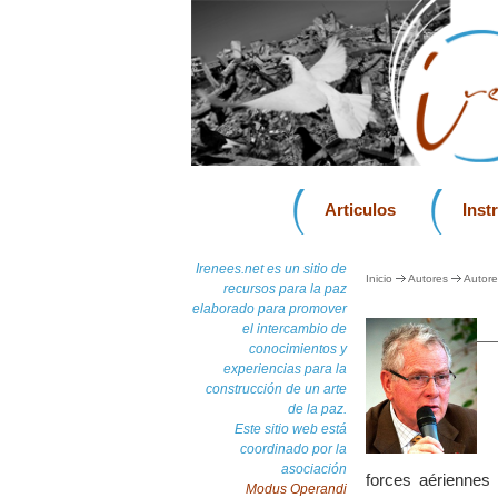
Articulos
Inst
Irenees.net es un sitio de
Inicio
Autores
Autore
recursos para la paz
elaborado para promover
el intercambio de
conocimientos y
experiencias para la
construcción de un arte
de la paz.
Este sitio web está
coordinado por la
asociación
forces aériennes 
Modus Operandi