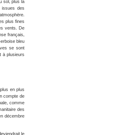
 sol, plus la
, issues des
l’atmosphère.
es plus fines
es vents. De
se français,
Gerboise bleu
ives se sont
t à plusieurs
plus en plus
en compte de
ionale, comme
manitaire des
 en décembre
eviendrait le