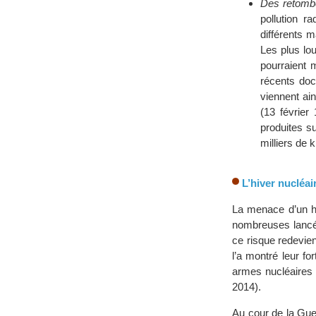
Des retombé
pollution r
différents m
Les plus lou
pourraient 
récents doc
viennent ain
(13 février
produites su
milliers de 
L’hiver nucléai
La menace d’un hi
nombreuses lancée
ce risque redevie
l’a montré leur fo
armes nucléaires
2014).
Au cour de la Gue