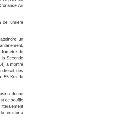
Ordnance Air
h
de lumière
atteindre un
tantanément,
e diamètre de
e la Seconde
14) a montré
ndrerait des
 de 55 Km du
losion donne
st ce souffle
littéralement
de résister à