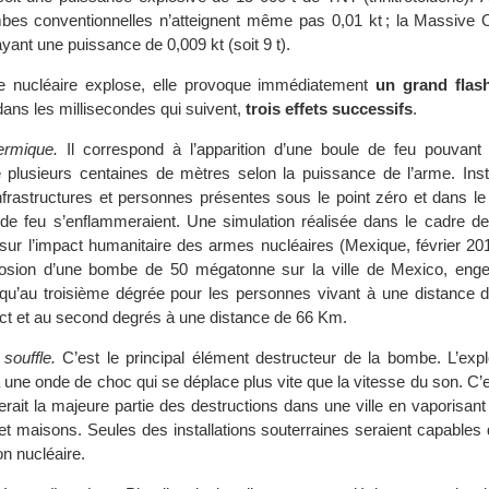
bes conventionnelles n’atteignent même pas 0,01 kt ; la Massive 
yant une puissance de 0,009 kt (soit 9 t).
 nucléaire explose, elle provoque immédiatement
un grand flas
dans les millisecondes qui suivent,
trois effets successifs
.
ermique.
Il correspond à l’apparition d’une boule de feu pouvant 
 plusieurs centaines de mètres selon la puissance de l’arme. Ins
infrastructures et personnes présentes sous le point zéro et dans l
 de feu s’enflammeraient. Une simulation réalisée dans le cadre d
sur l’impact humanitaire des armes nucléaires (Mexique, février 20
osion d’une bombe de 50 mégatonne sur la ville de Mexico, enge
squ’au troisième dégrée pour les personnes vivant à une distance
act et au second degrés à une distance de 66 Km.
souffle.
C’est le principal élément destructeur de la bombe. L’exp
une onde de choc qui se déplace plus vite que la vitesse du son. C’e
rait la majeure partie des destructions dans une ville en vaporisant 
t maisons. Seules des installations souterraines seraient capables 
n nucléaire.