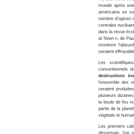
monde après une a
américains se so
nombre d’ogives nu
centrales nucléair
dans la revue éco
at Noon », de Paul
montrent l’absurd
seraient effroyabl
Les scientifiqu
conventionnels do
destructions in
l’ensemble des o
seraient produit
plusieurs dizaine
la boule de feu n
partie de la plan
végétale et huma
Les premiers cal
désormais, l’on 