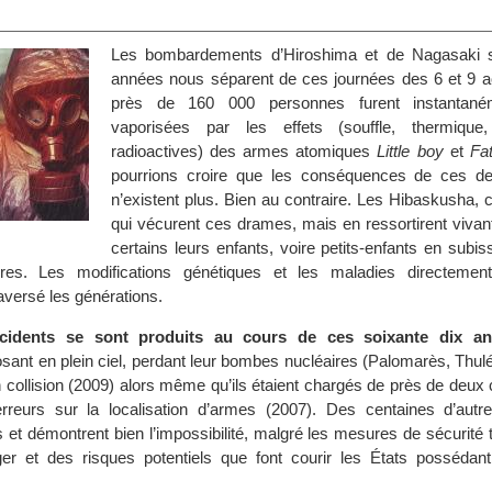
Les bombardements d’Hiroshima et de Nagasaki so
années nous séparent de ces journées des 6 et 9 a
près de 160 000 personnes furent instantané
vaporisées par les effets (souffle, thermique
radioactives) des armes atomiques
Little boy
et
Fa
pourrions croire que les conséquences de ces de
n’existent plus. Bien au contraire. Les Hibaskusha,
qui vécurent ces drames, mais en ressortirent vivan
certains leurs enfants, voire petits-enfants en subis
aires. Les modifications génétiques et les maladies directemen
raversé les générations.
ccidents se sont produits au cours de ces soixante dix an
sant en plein ciel, perdant leur bombes nucléaires (Palomarès, Thul
n collision (2009) alors même qu’ils étaient chargés de près de deux
rreurs sur la localisation d’armes (2007). Des centaines d’autre
et démontrent bien l’impossibilité, malgré les mesures de sécurité 
er et des risques potentiels que font courir les États posséda