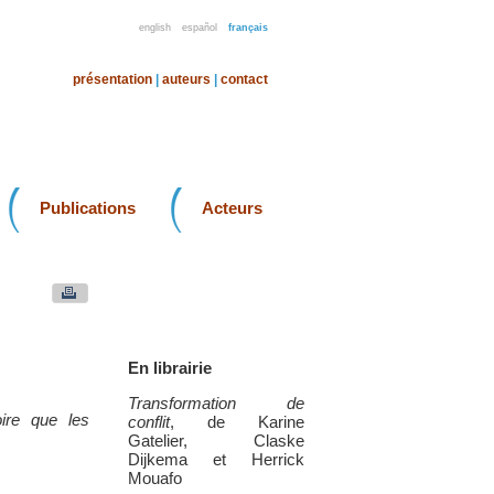
english
español
français
présentation
|
auteurs
|
contact
Publications
Acteurs
En librairie
Transformation de
ire que les
conflit
, de Karine
Gatelier, Claske
Dijkema et Herrick
Mouafo