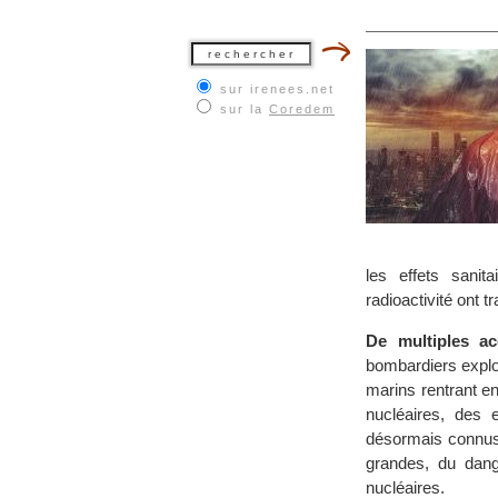
sur irenees.net
sur la
Coredem
les effets sanit
radioactivité ont t
De multiples a
bombardiers explo
marins rentrant e
nucléaires, des e
désormais connus 
grandes, du dang
nucléaires.