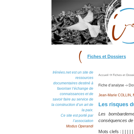
Fiches et Dossiers
Irénées.net est un site de
Accueil
Fiches et Dossi
ressources
documentaires destiné à
Fiche d’analyse
Dos
favoriser l’échange de
connaissances et de
Jean-Marie COLLIN
,
savoir faire au service de
Les risques du
la construction d’un art de
la paix.
Les bombardemen
Ce site est porté par
conséquences de c
l’association
Modus Operandi
Mots clefs :
|
|
|
|