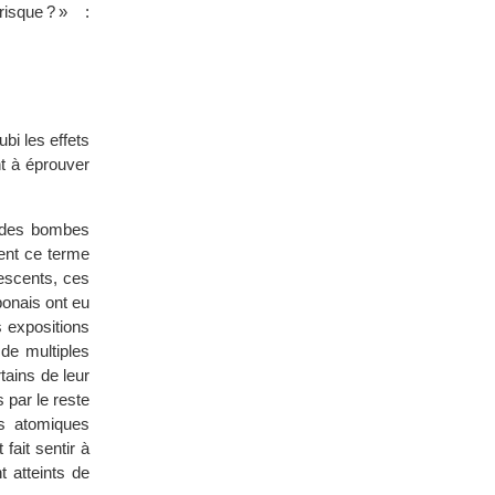
sque ? » :
i les effets
t à éprouver
n des bombes
ment ce terme
lescents, ces
ponais ont eu
s expositions
de multiples
tains de leur
par le reste
es atomiques
fait sentir à
t atteints de