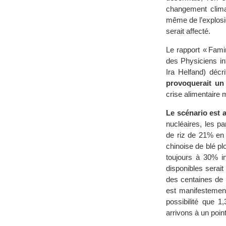
changement climat
même de l’explosio
serait affecté.
Le rapport « Famin
des Physiciens in
Ira Helfand) décri
provoquerait un 
crise alimentaire 
Le scénario est a
nucléaires, les p
de riz de 21% en 
chinoise de blé pl
toujours à 30% in
disponibles serait
des centaines de 
est manifestement
possibilité que 
arrivons à un point 