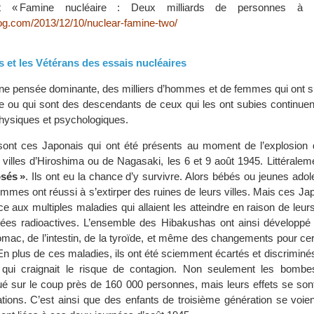
t « Famine nucléaire : Deux milliards de personnes à ri
og.com/2013/12/10/nuclear-famine-two/
 et les Vétérans des essais nucléaires
ne pensée dominante, des milliers d’hommes et de femmes qui ont sub
re ou qui sont des descendants de ceux qui les ont subies continuen
hysiques et psychologiques.
ont ces Japonais qui ont été présents au moment de l’explosio
s villes d’Hiroshima ou de Nagasaki, les 6 et 9 août 1945. Littérale
osés »
. Ils ont eu la chance d’y survivre. Alors bébés ou jeunes ado
mes ont réussi à s’extirper des ruines de leurs villes. Mais ces Ja
face aux multiples maladies qui allaient les atteindre en raison de leur
ées radioactives. L’ensemble des Hibakushas ont ainsi développé 
omac, de l’intestin, de la tyroïde, et même des changements pour cer
lus de ces maladies, ils ont été sciemment écartés et discriminés 
, qui craignait le risque de contagion. Non seulement les bomb
ué sur le coup près de 160 000 personnes, mais leurs effets se sont 
ations. C’est ainsi que des enfants de troisième génération se voien