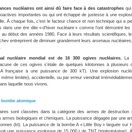
ances nucléaires ont ainsi dû faire face à des catastrophes
qui 
dioactives importantes ou qui ont échappé de justesse à une explosi
elle. À chaque fois, c’est le facteur chance et non technique qui a pe
s dans une ère dite « d’hiver nucléaire » comme l’ont démontré les 
au début des années 1980. Face à leurs résultats scientifiques, le
hev entreprirent de diminuer grandement leurs arsenaux nucléaires, 
.
nal nucléaire mondial est de 16 300 ogives nucléaires.
La c
hacune de ces ogives s’étale de quelques kilotonnes à plusieurs 
NA française à une puissance de 300 kT). Une explosion nucléai
, même limitée), accidentelle, ou par erreur viendrait irrémédiableme
ans laquelle nous vivons.
la bombe atomique
ires sont classées dans la catégorie des armes de destruction
s armes biologiques et chimiques. La puissance dégagée par une ar
otonnes (kt). La puissance de la bombe A « Little Boy » larguée sur 
soit une puissance explosive de 15 000 t de TNT (trinitrotoluène). À