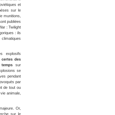
viétiques et
hèses sur le
de munitions,
sont publiées
ar : Twilight
oriques : ils
 climatiques
s explosifs
 certes des
e temps
sur
xplosions se
ives pendant
rovoqués par
t de tout ou
 vie animale,
majeure. Or,
erche sur le