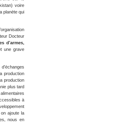
istan) voire
a planète qui
’organisation
teur Docteur
es d’armes,
et une grave
s d’échanges
a production
a production
nie plus tard
alimentaires
accessibles à
éveloppement
on ajoute la
ées, nous en