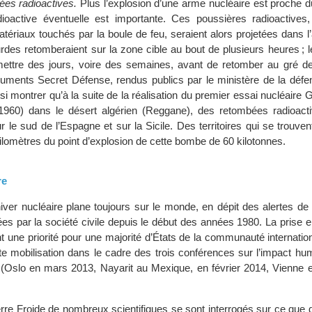
es radioactives.
Plus l’explosion d’une arme nucléaire est proche du
adioactive éventuelle est importante. Ces poussières radioactives
atériaux touchés par la boule de feu, seraient alors projetées dans 
rdes retomberaient sur la zone cible au bout de plusieurs heures ; l
mettre des jours, voire des semaines, avant de retomber au gré d
uments Secret Défense, rendus publics par le ministère de la défen
si montrer qu’à la suite de la réalisation du premier essai nucléaire 
 1960) dans le désert algérien (Reggane), des retombées radioact
r le sud de l’Espagne et sur la Sicile. Des territoires qui se trouven
kilomètres du point d’explosion de cette bombe de 60 kilotonnes.
re
ver nucléaire plane toujours sur le monde, en dépit des alertes de 
s par la société civile depuis le début des années 1980. La prise 
nt une priorité pour une majorité d’États de la communauté internat
rte mobilisation dans le cadre des trois conférences sur l’impact hu
 (Oslo en mars 2013, Nayarit au Mexique, en février 2014, Vienne
rre Froide de nombreux scientifiques se sont interrogés sur ce que d