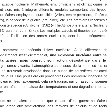
ttaque nucléaire. Mathématiciens, physiciens et climatologues so
nt alors mis à intégrer différents modèles comportant des hypot
cléaires employées, leurs cibles (villes, centre pétroliers, dépôts 
es), la période de la guerre (été, hiver), etc. Les premières réponses 
logiste suédoise Ambio, en 1982 (« The Atmosphere after a Nuclear W
 Crutzen et John Birks). Les multiples calculs et théories sont catég
ité de l’utilisation des armes nucléaires, dont les conséquences
es.
es nomment ce scénario l’hiver nucléaire. À la différence de
nt l’impact n’est qu’immédiat,
une explosion nucléaire entraîne
stantanées, mais poursuit son action dévastatrice dans l
rganismes vivants. L’atmosphère au-dessus de la zone où les e
es se trouverait enveloppée dans un nuage de poussières radioact
s de jours. Une poussière qui proviendrait des nombreux incendies p
ucléaire. Très rapidement, cela se traduirait par un assombrissemen
ète, entraînant une baisse des températures et une dégradation de la
ine…
culs ne prenaient en compte que le cadre d’une guerre nucléaire 
sait, grâce aux améliorations des moyens de calculs et de rech