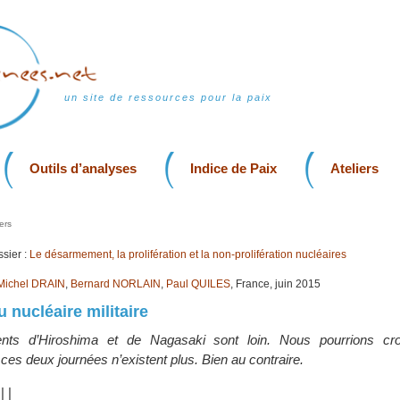
un site de ressources pour la paix
Outils d’analyses
Indice de Paix
Ateliers
ers
sier :
Le désarmement, la prolifération et la non-prolifération nucléaires
Michel DRAIN
,
Bernard NORLAIN
,
Paul QUILES
, France, juin 2015
 nucléaire militaire
ts d’Hiroshima et de Nagasaki sont loin. Nous pourrions cro
es deux journées n’existent plus. Bien au contraire.
|
|
|