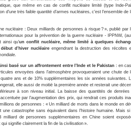
ique, que même en cas de conflit nucléaire limité (type Inde-Pak
n d’une très faible quantité d’armes nucléaires, c’est l’ensemble de l
e nucléaire : Deux milliards de personnes à risque ? », publié par l
ternationaux pour la prévention de la guerre nucléaire - IPPNW, (au
t ainsi qu’
un conflit nucléaire, même limité à quelques échang
début d’hiver nucléaire
engendrant la destruction des récoltes 
mondiale.
insi basé sur un affrontement entre l’Inde et le Pakistan
: en ca
articules envoyées dans l’atmosphère provoqueraient une chute de l
quatre ans et de 10% supplémentaires les six années suivantes. L
ongerait, elle aussi de moitié la première année et resterait une décen
férieure à son niveau initial. La baisse des quantités de denrées 
 accentuée par l’augmentation des prix, qui rendrait ces produits in
millions de personnes : « Un milliard de morts dans le monde en d
 une catastrophe sans équivalent dans l’histoire humaine. Mais si 
1,3 milliard de personnes supplémentaires en Chine soient expos
qui signifie clairement la fin de la civilisation ».