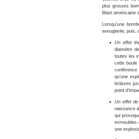
plus grosses bom
Blast américaine a
Lorsqu’une bombe
aveuglante, puis, 
Un effet th
diamètre de
toutes les 
cette boule
conférence 
qu’une expl
brûlures ju
point d’imp
Un effet de 
naissance à 
qui provoque
immeubles e
une explosio