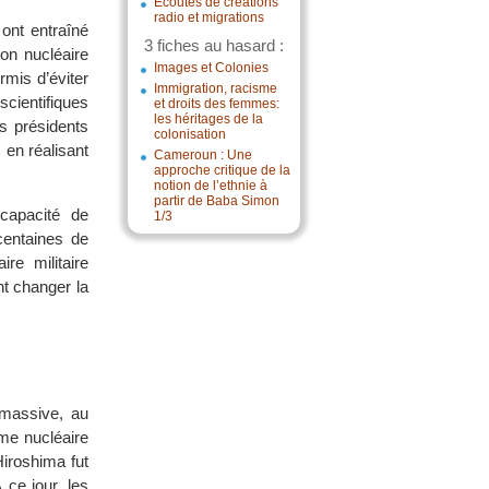
Écoutes de créations
radio et migrations
ont entraîné
3 fiches au hasard :
on nucléaire
Images et Colonies
rmis d’éviter
Immigration, racisme
scientifiques
et droits des femmes:
les héritages de la
s présidents
colonisation
en réalisant
Cameroun : Une
approche critique de la
notion de l’ethnie à
partir de Baba Simon
apacité de
1/3
centaines de
re militaire
nt changer la
 massive, au
me nucléaire
Hiroshima fut
 ce jour, les