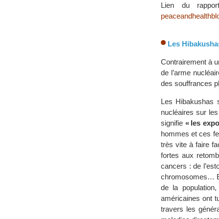
Lien du rappor
peaceandhealthbl
Les Hibakushas
Contrairement à u
de l’arme nucléai
des souffrances p
Les Hibakushas s
nucléaires sur le
signifie
« les exp
hommes et ces fem
très vite à faire 
fortes aux retomb
cancers : de l’est
chromosomes… En p
de la population
américaines ont t
travers les génér