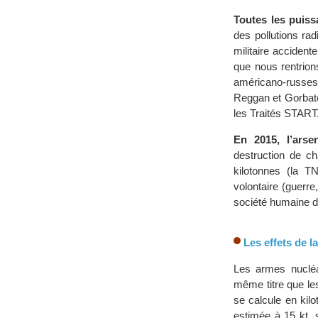
Toutes les puiss
des pollutions ra
militaire accident
que nous rentrion
américano-russes 
Reggan et Gorbatc
les Traités START
En 2015, l’arse
destruction de c
kilotonnes (la T
volontaire (guerre
société humaine d
Les effets de 
Les armes nucléa
même titre que le
se calcule en kil
estimée à 15 kt, 