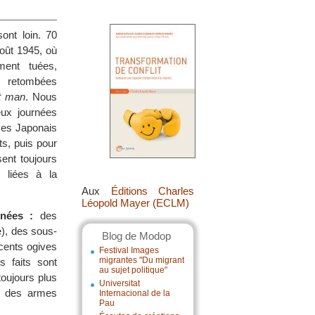
nt loin. 70
oût 1945, où
ment tuées,
, retombées
t man
. Nous
ux journées
 ces Japonais
ts, puis pour
sent toujours
t liées à la
Aux
Éditions Charles
Léopold Mayer (ECLM)
nées :
des
é), des sous-
Blog de Modop
 cents ogives
Festival Images
migrantes "Du migrant
s faits sont
au sujet politique"
toujours plus
Universitat
nt des armes
Internacional de la
Pau