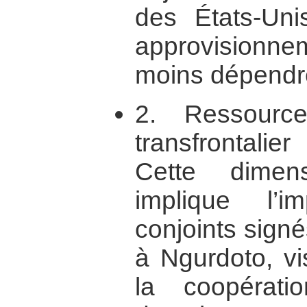
des États-Unis
approvisionne
moins dépendre
2. Ressourc
transfrontali
Cette dimensi
implique l’i
conjoints sign
à Ngurdoto, vi
la coopérat