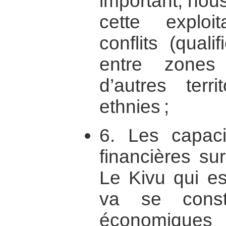
important, nou
cette exploi
conflits (qual
entre zones
d’autres terr
ethnies ;
6. Les capac
financières su
Le Kivu qui es
va se const
économiques