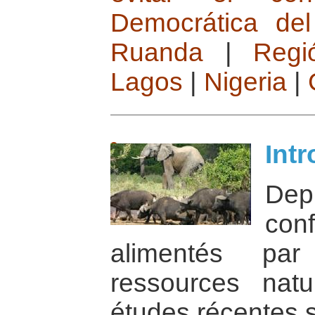
Democrática de
Ruanda
|
Regi
Lagos
|
Nigeria
|
Int
Dep
conf
alimentés par 
ressources natu
études récentes 