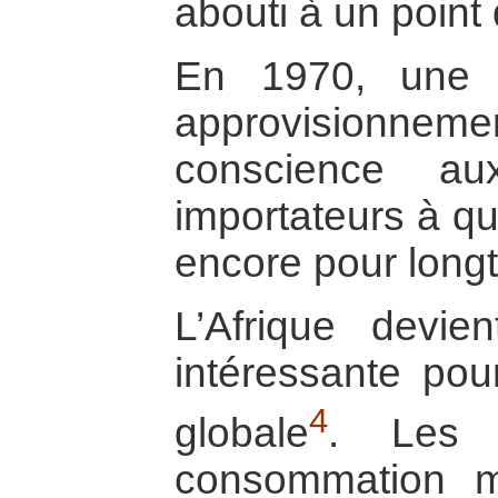
abouti à un point 
En 1970, une 
approvisionne
conscience au
importateurs à qu
encore pour long
L’Afrique devi
intéressante pour
4
globale
. Les 
consommation m