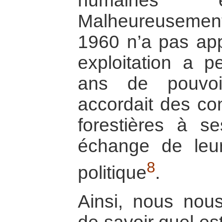
humaines e
Malheureusement
1960 n’a pas app
exploitation a p
ans de pouvoi
accordait des co
forestières à s
échange de leur 
8
politique
.
Ainsi, nous nou