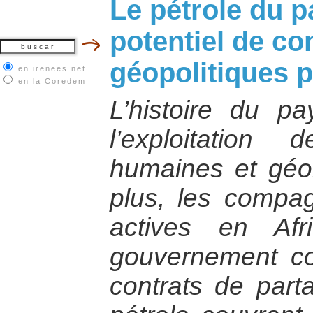
Le pétrole du p
potentiel de con
géopolitiques 
en irenees.net
en la
Coredem
L’histoire du p
l’exploitation
humaines et géo
plus, les compag
actives en Af
gouvernement co
contrats de part