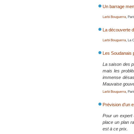
Un barrage mena
Larbi Bouguerra
, Par
La découverte d’
Larbi Bouguerra
, La 
Les Soudanais p
La saison des pl
mais les problè
immense désast
Mauvaise gouvern
Larbi Bouguerra
, Pari
Prévision d’un e
Pour un expert d
place un plan r
est à ce prix.