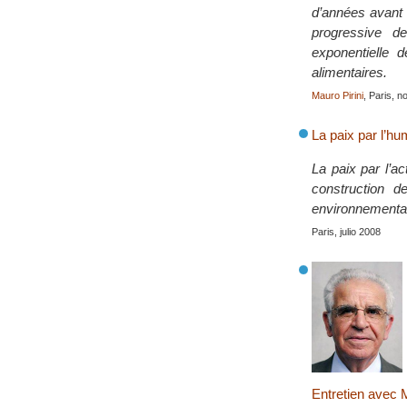
d’années avant 
progressive d
exponentielle 
alimentaires.
Mauro Pirini
, Paris, 
La paix par l’hum
La paix par l’a
construction d
environnemental
Paris, julio 2008
Entretien ave