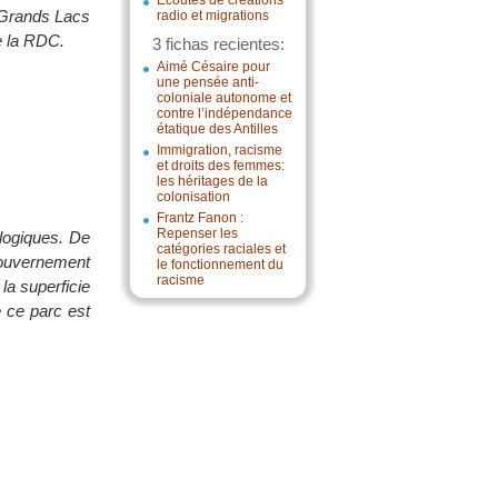
Écoutes de créations
s Grands Lacs
radio et migrations
de la RDC.
3 fichas recientes:
Aimé Césaire pour
une pensée anti-
coloniale autonome et
contre l’indépendance
étatique des Antilles
Immigration, racisme
et droits des femmes:
les héritages de la
colonisation
Frantz Fanon :
Repenser les
ologiques. De
catégories raciales et
gouvernement
le fonctionnement du
racisme
la superficie
e ce parc est