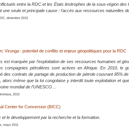
flictuels entre la RDC et les États limitrophes de la sous-région de
nt une seule et principale cause : l’accès aux ressources naturelles 
RDC, diciembre 2015
rc Virunga : potentiel de conflits et enjeux géopolitiques pour la RDC
ays est marquée par l’exploitation de ses ressources humaines et gé
les compagnies pétrolières sont actives en Afrique. En 2010, le 
né des contrats de partage de production de pétrole couvrant 85% de 
 alors même que la loi congolaise y interdit toute exploitation et qu
imoine mondial de l’UNESCO…
Kinshasa, 2015
nal Center for Conversion (BICC)
x et le développement par la recherche et la formation.
is, mayo 2011