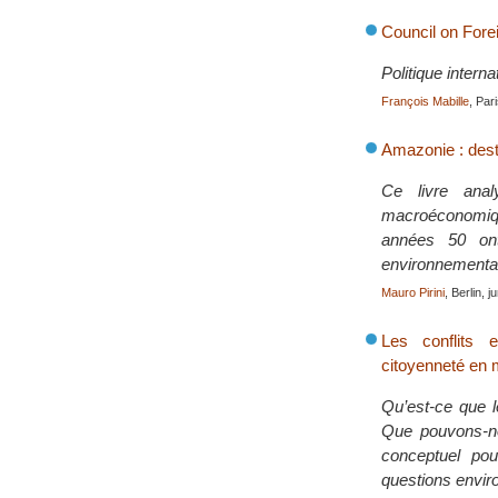
Council on Fore
Politique intern
François Mabille
, Par
Amazonie : destr
Ce livre anal
macroéconomiqu
années 50 ont
environnementa
Mauro Pirini
, Berlin, 
Les conflits e
citoyenneté en
Qu’est-ce que l
Que pouvons-no
conceptuel pou
questions envi