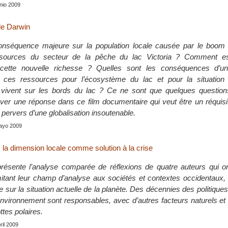
junio 2009
e Darwin
conséquence majeure sur la population locale causée par le boo
ssources du secteur de la pêche du lac Victoria ? Comment es
e cette nouvelle richesse ? Quelles sont les conséquences d’
de ces ressources pour l’écosystème du lac et pour la situation
 vivent sur les bords du lac ? Ce ne sont que quelques questions
uver une réponse dans ce film documentaire qui veut être un réquisi
 pervers d’une globalisation insoutenable.
mayo 2009
: la dimension locale comme solution à la crise
résente l’analyse comparée de réflexions de quatre auteurs qui on
tant leur champ d’analyse aux sociétés et contextes occidentaux, 
e sur la situation actuelle de la planète. Des décennies des politiques 
’environnement sont responsables, avec d’autres facteurs naturels e
ttes polaires.
bril 2009