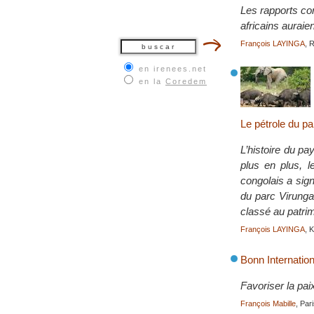
Les rapports con
africains auraie
François LAYINGA
, 
en irenees.net
en la
Coredem
Le pétrole du pa
L’histoire du p
plus en plus, 
congolais a sig
du parc Virunga,
classé au patr
François LAYINGA
, 
Bonn Internatio
Favoriser la pai
François Mabille
, Par