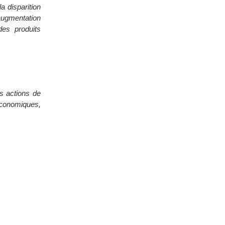
a disparition
ugmentation
des produits
es actions de
économiques,