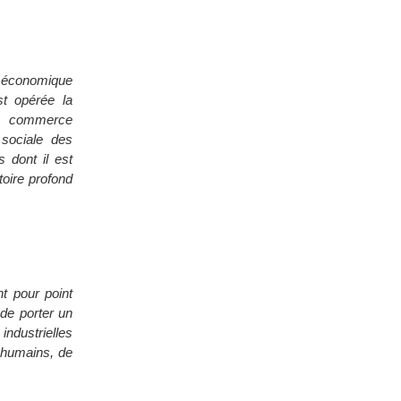
m économique
t opérée la
un commerce
 sociale des
 dont il est
toire profond
t pour point
de porter un
industrielles
t humains, de