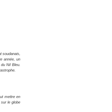
at soudanais,
tte année, un
du Nil Bleu.
tastrophe.
aut mettre en
 sur le globe