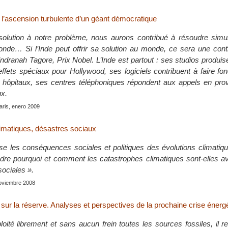
, l’ascension turbulente d’un géant démocratique
solution à notre problème, nous aurons contribué à résoudre simu
de… Si l’Inde peut offrir sa solution au monde, ce sera une contr
ndranah Tagore, Prix Nobel. L’Inde est partout : ses studios produis
ffets spéciaux pour Hollywood, ses logiciels contribuent à faire fo
 hôpitaux, ses centres téléphoniques répondent aux appels en pr
x.
Paris, enero 2009
imatiques, désastres sociaux
se les conséquences sociales et politiques des évolutions climatique
re pourquoi et comment les catastrophes climatiques sont-elles av
sociales ».
 noviembre 2008
 sur la réserve. Analyses et perspectives de la prochaine crise énerg
oité librement et sans aucun frein toutes les sources fossiles, il r