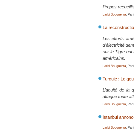
Propos recueilli
Larbi Bouguerra
, Par
La reconstruction
Les efforts amér
d’électricité de
sur le Tigre qui
américains.
Larbi Bouguerra
, Par
Turquie : Le gou
L’acuité de la 
attaque toute af
Larbi Bouguerra
, Par
Istanbul annonc
Larbi Bouguerra
, Par