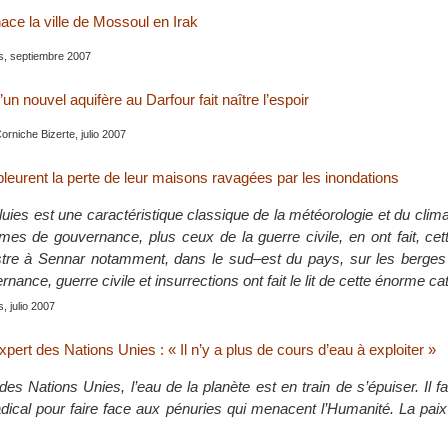
ce la ville de Mossoul en Irak
is, septiembre 2007
un nouvel aquifère au Darfour fait naître l’espoir
Corniche Bizerte, julio 2007
leurent la perte de leur maisons ravagées par les inondations
uies est une caractéristique classique de la météorologie et du clim
mes de gouvernance, plus ceux de la guerre civile, en ont fait, ce
re à Sennar notamment, dans le sud–est du pays, sur les berges 
ance, guerre civile et insurrections ont fait le lit de cette énorme ca
s, julio 2007
xpert des Nations Unies : « Il n’y a plus de cours d’eau à exploiter »
es Nations Unies, l’eau de la planète est en train de s’épuiser. Il f
adical pour faire face aux pénuries qui menacent l’Humanité. La paix