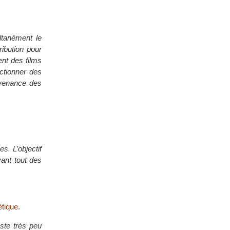
ltanément le
ibution pour
ent des films
nctionner des
ovenance des
s. L’objectif
ant tout des
étique.
este très peu