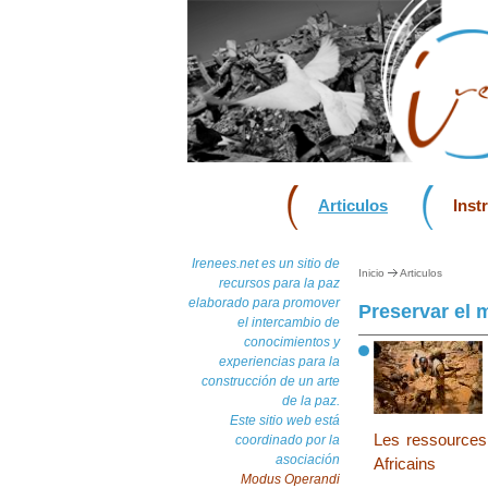
Articulos
Inst
Irenees.net es un sitio de
Inicio
Articulos
recursos para la paz
elaborado para promover
Preservar el m
el intercambio de
conocimientos y
experiencias para la
construcción de un arte
de la paz.
Este sitio web está
Les ressources
coordinado por la
asociación
Africains
Modus Operandi