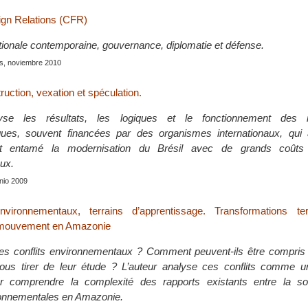
ign Relations (CFR)
ationale contemporaine, gouvernance, diplomatie et défense.
is, noviembre 2010
uction, vexation et spéculation.
yse les résultats, les logiques et le fonctionnement des in
es, souvent financées par des organismes internationaux, qui 
 entamé la modernisation du Brésil avec de grands coûts
ux.
junio 2009
nvironnementaux, terrains d’apprentissage. Transformations terr
 mouvement en Amazonie
es conflits environnementaux ? Comment peuvent-ils être compris 
us tirer de leur étude ? L’auteur analyse ces conflits comme u
r comprendre la complexité des rapports existants entre la so
ronnementales en Amazonie.