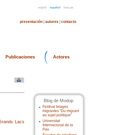
english
español
français
presentación
|
autores
|
contacto
Publicaciones
Actores
Blog de Modop
Festival Images
migrantes "Du migrant
au sujet politique"
Universitat
 Grands Lacs
Internacional de la
Pau