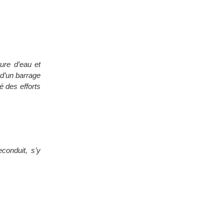
ture d’eau et
 d’un barrage
é des efforts
econduit, s’y