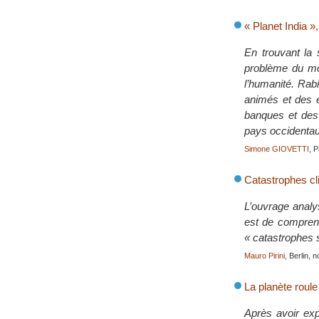
« Planet India »
En trouvant la 
problème du mon
l’humanité. Rabi
animés et des e
banques et des
pays occidentau
Simone GIOVETTI
, 
Catastrophes cl
L’ouvrage analy
est de comprend
« catastrophes 
Mauro Pirini
, Berlin,
La planète roule
Après avoir expl