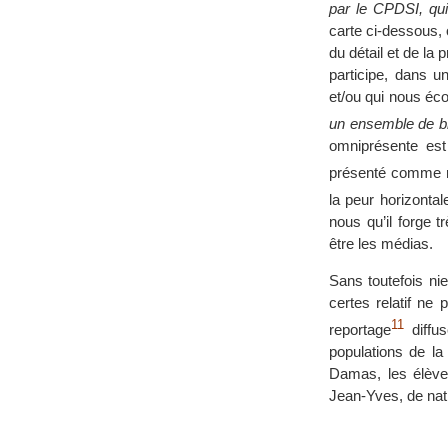
par le CPDSI, qui 
carte ci-dessous, 
du détail et de l
participe, dans u
et/ou qui nous éc
un ensemble de bri
omniprésente est
présenté comme re
la peur horizonta
nous qu’il forge t
être les médias.
Sans toutefois nie
certes relatif ne
11
reportage
diffu
populations de la
Damas, les élèv
Jean-Yves, de natio