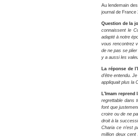
Au lendemain des a
journal de France
Question de la jo
connaissent le Co
adapté à notre é
vous rencontrez vos
de ne pas se plier 
y a aussi les valeu
La réponse de l
d’être entendu. Je
appliquait plus l
L’Imam reprend l
regrettable dans
font que justemen
croire ou de ne pas c
droit à la success
Charia ce n’est p
million deux cent