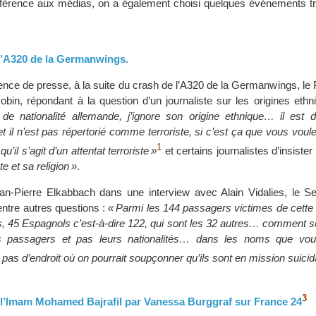
éférence aux médias, on a également choisi quelques événements tra
 l’A320 de la Germanwings.
ence de presse, à la suite du crash de l’A320 de la Germanwings, le
obin, répondant à la question d’un journaliste sur les origines eth
t de nationalité allemande, j’ignore son origine ethnique… il est de
t il n’est pas répertorié comme terroriste, si c’est ça que vous voul
1
u’il s’agit d’un attentat terroriste »
et certains journalistes d’insiste
e et sa religion »
.
n-Pierre Elkabbach dans une interview avec Alain Vidalies, le Sec
entre autres questions :
« Parmi les 144 passagers victimes de cette
s, 45 Espagnols c’est-à-dire 122, qui sont les 32 autres… comment se fa
s passagers et pas leurs nationalités… dans les noms que vo
 pas d’endroit où on pourrait soupçonner qu’ils sont en mission suicid
3
e l’Imam Mohamed Bajrafil par Vanessa Burggraf sur France 24