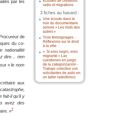
Écoutes de créations
ités par les
radio et migrations
3 fiches au hasard :
Une écoute dans le
noir du documentaire
sonore « Les mots des
autres »
 Procureur de
Trois témoignages -
Réflexions sur le droit
niques du co-
à la ville
 nationalité
« Si eres negro, eres
migrante » Las
ez dire… rien
cuestiones en juego
r sur
« le nom
de la categorización -
Trabajo colectivo con
solicitantes de asilo en
un taller radiofónico
rétaire aux
 catastrophe,
it-il qu’il y
us avez des
2
aire. »