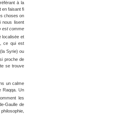
́férant à la
en faisant fi
les choses on
 nous lisent
oup est comme
́ localisée et
, ce qui est
 (la Syrie) ou
si proche de
̂te se trouve
dans un calme
de Raqqa. Un
comment les
-de-Gaulle de
philosophie,