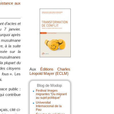
istance aux
ant d’actes et
 7 janvier.
urquoi après
on musulmane
e, à la suite
nsée sur la
n musulmanes
 la plupart du
 des citoyens
Aux
Éditions Charles
Léopold Mayer (ECLM)
 fous »
. Les
i.
Blog de Modop
pace public :
Festival Images
 qui contribue
migrantes "Du migrant
au sujet politique"
Universitat
Internacional de la
ais, cité ci-
Pau