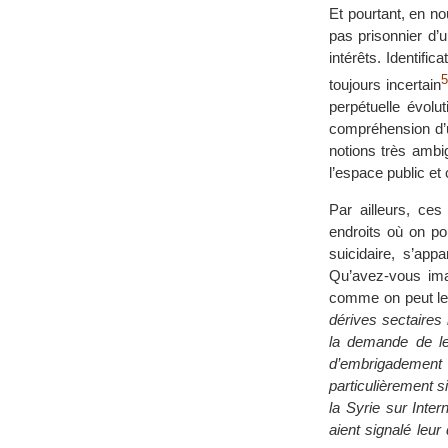
Et pourtant, en nou
pas prisonnier d’un
intérêts. Identif
toujours incertain
perpétuelle évolu
compréhension d’u
notions très ambi
l’espace public et 
Par ailleurs, ce
endroits où on p
suicidaire, s’appar
Qu’avez-vous imag
comme on peut le 
dérives sectaires
la demande de leu
d’embrigadement 
particulièrement s
la Syrie sur Intern
aient signalé leu