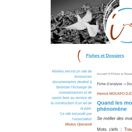
Fiches et Dossiers
Irénées.net est un site de
Accueil
Fiches et Dossi
ressources
documentaires destiné à
Fiche d’analyse
Dos
favoriser l’échange de
connaissances et de
Herrick MOUAFO DJ
savoir faire au service de
Quand les mot
la construction d’un art de
phénomène
la paix.
Ce site est porté par
Se méfier des mot
l’association
Modus Operandi
Mots clefs :
Tra