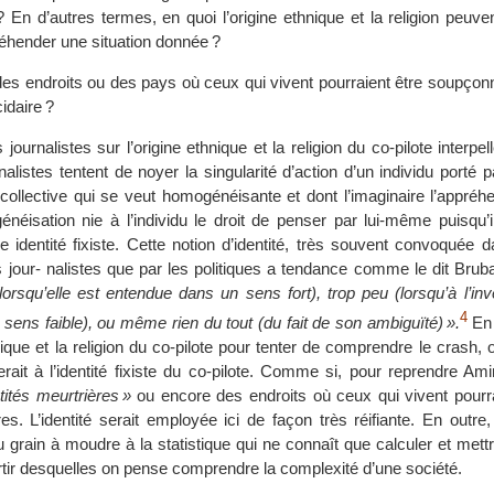
? En d’autres termes, en quoi l’origine ethnique et la religion peuve
réhender une situation donnée ?
 des endroits ou des pays où ceux qui vivent pourraient être soupçonn
idaire ?
journalistes sur l’origine ethnique et la religion du co-pilote interpel
alistes tentent de noyer la singularité d’action d’un individu porté p
 collective qui se veut homogénéisante et dont l’imaginaire l’appr
́néisation nie à l’individu le droit de penser par lui-même puisqu’il
e identité fixiste. Cette notion d’identité, très souvent convoquée 
es jour- nalistes que par les politiques a tendance comme le dit Bru
 (lorsqu’elle est entendue dans un sens fort), trop peu (lorsqu’à l’inv
4
ens faible), ou même rien du tout (du fait de son ambiguïté) ».
En 
nique et la religion du co-pilote pour tenter de comprendre le crash,
rait à l’identité fixiste du co-pilote. Comme si, pour reprendre Ami
ités meurtrières »
ou encore des endroits où ceux qui vivent pourra
s. L’identité serait employée ici de façon très réifiante. En outre
u grain à moudre à la statistique qui ne connaît que calculer et mett
rtir desquelles on pense comprendre la complexité d’une société.