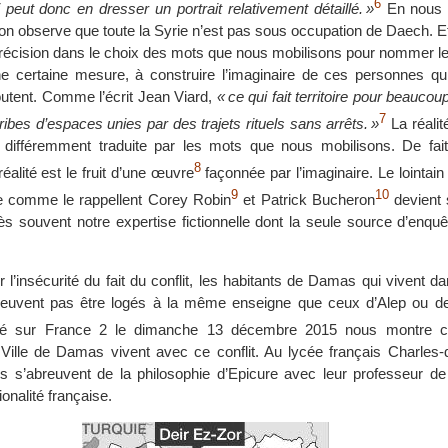
6
peut donc en dresser un portrait relativement détaillé. »
En nous re
on observe que toute la Syrie n’est pas sous occupation de Daech. Et 
a précision dans le choix des mots que nous mobilisons pour nommer 
ne certaine mesure, à construire l’imaginaire de ces personnes qui
outent. Comme l’écrit Jean Viard,
« ce qui fait territoire pour beauc
7
bes d’espaces unies par des trajets rituels sans arrêts. »
La réalite
 différemment traduite par les mots que nous mobilisons. De fait
8
́alité est le fruit d’une œuvre
façonnée par l’imaginaire. Le lointain
9
10
le comme le rappellent Corey Robin
et Patrick Bucheron
devient 
rès souvent notre expertise fictionnelle dont la seule source d’enque
r l’insécurité du fait du conflit, les habitants de Damas qui vivent 
 peuvent pas être logés à la même enseigne que ceux d’Alep ou 
sé sur France 2 le dimanche 13 décembre 2015 nous montre 
 Ville de Damas vivent avec ce conflit. Au lycée français Charles
es s’abreuvent de la philosophie d’Epicure avec leur professeur de 
nalité française.