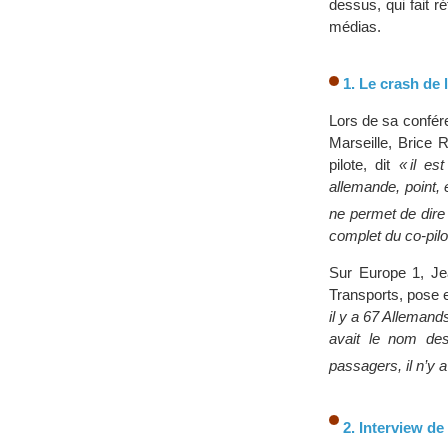
dessus, qui fait r
médias.
1. Le crash de
Lors de sa confér
Marseille, Brice R
pilote, dit
« il es
allemande, point, e
ne permet de dire q
complet du co-pilot
Sur Europe 1, Jea
Transports, pose 
il y a 67 Allemand
avait le nom de
passagers, il n’y a
2. Interview d