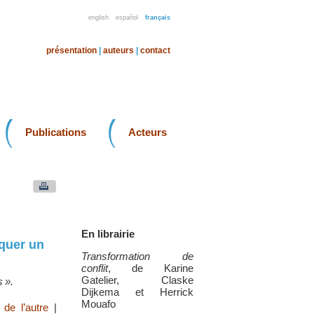
english
español
français
présentation
|
auteurs
|
contact
Publications
Acteurs
En librairie
iquer un
Transformation de
conflit
, de Karine
Gatelier, Claske
 ».
Dijkema et Herrick
Mouafo
 de l’autre
|