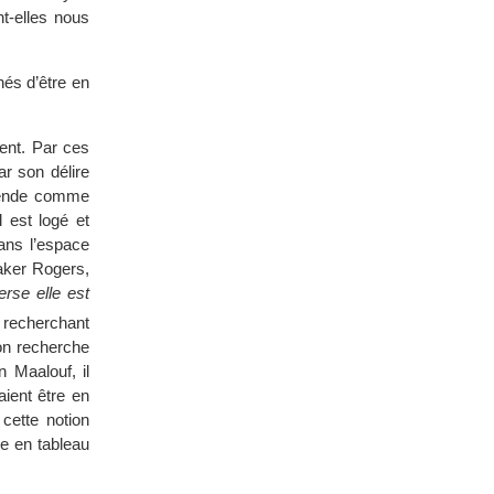
nt-elles nous
és d’être en
lent. Par ces
ar son délire
éhende comme
 est logé et
dans l’espace
baker Rogers,
erse elle est
recherchant
 on recherche
n Maalouf, il
ient être en
, cette notion
re en tableau