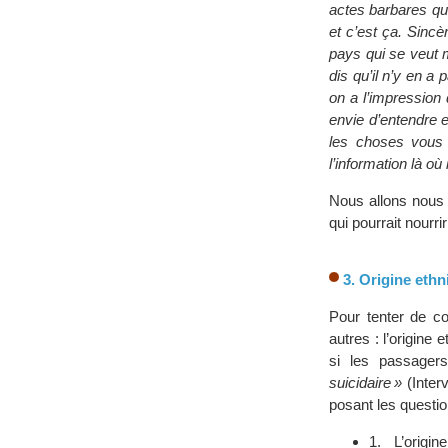
actes barbares qui 
et c’est ça. Since
pays qui se veut 
dis qu’il n’y en a
on a l’impression
envie d’entendre 
les choses vous o
l’information là où 
Nous allons nous 
qui pourrait nourr
3. Origine ethni
Pour tenter de co
autres : l’origine 
si les passagers
suicidaire »
(Inter
posant les question
1. L’origi