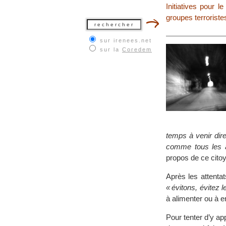
Initiatives pour l
groupes terroriste
sur irenees.net
sur la
Coredem
temps à venir di
comme tous les a
propos de ce citoye
Après les attent
« évitons, évite
à alimenter ou à
Pour tenter d’y app