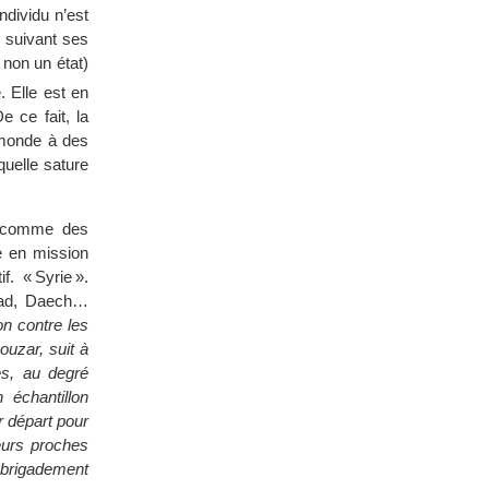
individu n’est
se suivant ses
non un état)
. Elle est en
e ce fait, la
 monde à des
quelle sature
́s comme des
re en mission
f. « Syrie ».
ihad, Daech…
on contre les
uzar, suit à
es, au degré
échantillon
r départ pour
 leurs proches
embrigadement