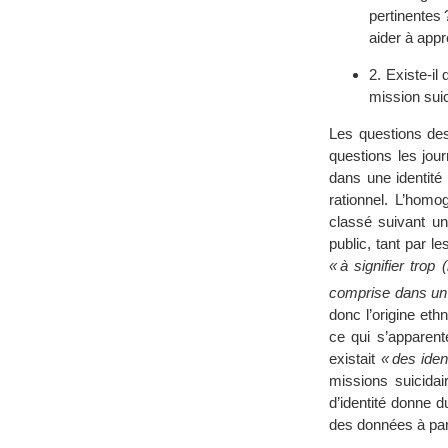
pertinentes 
aider à app
2. Existe-il
mission suic
Les questions des 
questions les journ
dans une identité
rationnel. L’homoge
classé suivant un
public, tant par l
« à signifier trop
comprise dans un s
donc l’origine eth
ce qui s’apparente
existait
« des ident
missions suicidaire
d’identité donne d
des données à pa