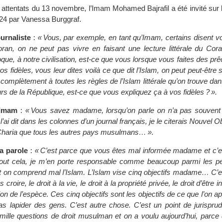
ttentats du 13 novembre, l’Imam Mohamed Bajrafil a été invité sur 
 24 par Vanessa Burggraf.
urnaliste
:
« Vous, par exemple, en tant qu’Imam, certains disent voi
ran, on ne peut pas vivre en faisant une lecture littérale du Cora
poque, à notre civilisation, est-ce que vous lorsque vous faites des pr
 fidèles, vous leur dites voilà ce que dit l’Islam, on peut peut-être 
complètement à toutes les règles de l’Islam littérale qu’on trouve dan
rs de la République, est-ce que vous expliquez ça à vos fidèles ? ».
’Imam
:
« Vous savez madame, lorsqu’on parle on n’a pas souvent 
 l’ai dit dans les colonnes d’un journal français, je le citerais Nouvel 
a Charia que tous les autres pays musulmans… ».
a parole
:
« C’est parce que vous êtes mal informée madame et c’e
 tout cela, je m’en porte responsable comme beaucoup parmi les p
t on comprend mal l’Islam. L’Islam vise cinq objectifs madame… C’es
roire, le droit à la vie, le droit à la propriété privée, le droit d’être in
ion de l’espèce. Ces cinq objectifs sont les objectifs de ce que l’on a
as lapider des gens. C’est autre chose. C’est un point de jurispru
 mille questions de droit musulman et on a voulu aujourd’hui, parce 