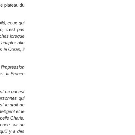
le plateau du
là, ceux qui
n, c’est pas
êches lorsque
s’adapter afin
s le Coran, il
l’impression
Obs, la France
st ce qui est
ersonnes qui
t le droit de
telligent et le
ppelle Charia.
dence sur un
qu’il y a des