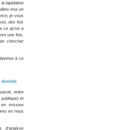
 la lapidation
, dites-moi un
ance, je vous
ses, des fois
e ce qu’on a
ore une fois,
ée chercher
éponse à ce
n donnée
avoir, entre
- publique) et
t en mission
tures en nous
es d’analyse