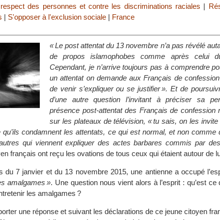
e respect des personnes et contre les discriminations raciales
|
Rés
s
|
S'opposer à l'exclusion sociale
|
France
« Le post attentat du 13 novembre n’a pas révélé aut
de propos islamophobes comme après celui du
Cependant, je n’arrive toujours pas à comprendre po
un attentat on demande aux Français de confessi
de venir s’expliquer ou se justifier ». Et de poursuivr
d’une autre question l’invitant à préciser sa pe
présence post-attentat des Français de confessio
sur les plateaux de télévision, « tu sais, on les invite
re qu’ils condamnent les attentats, ce qui est normal, et non comme
utres qui viennent expliquer des actes barbares commis par des
n français ont reçu les ovations de tous ceux qui étaient autour de lu
ats du 7 janvier et du 13 novembre 2015, une antienne a occupé l’es
z les amalgames »
. Une question nous vient alors à l’esprit : qu’est ce
 entretenir les amalgames ?
orter une réponse et suivant les déclarations de ce jeune citoyen franç