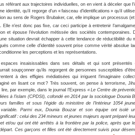
s référant aux trajectoires individuelles, on en vient à déceler que l’
e identité, qu’il regorge d’un « faisceau d’identifications » qu’il utili
ication au sens de Rogers Brubaker, car, elle implique un processus (et 
5
. Elle n’est donc pas fixe, car ceci participe à entretenir l’amalgame
tion et épouse l’évolution métissée des sociétés contemporaines. D
ne situation devrait échapper à cette tendance de réductibilité du
guës comme celle d’identité souvent prise comme vérité absolue la
conditionne les perceptions et les représentations.
s espaces insaisissables dans ses détails et qui sont présente
ourrait soupçonner qu’ils regorgent de personnes susceptibles d’êt
entent à des effigies médiatisées qui irriguent l’imaginaire collecti
iné en lisant ce mot ? Très souvent, on pense à terrorisme, J
lire, par exemple, dans le journal l’Express
« Le Centre de préventi
 liées à l’islam (CPDSI), cofondé en 2014 par la sociologue Dounia Bo
rs familles et sous l’égide du ministère de l’Intérieur 1054 jeun
variable. Parmi eux, Dounia Bouzar et son équipe ont isolé un 
ignificatif : celui des 234 mineurs et jeunes majeurs ayant préparé leu
et et/ou qui ont été arrêtés à la frontière par la police, après que
r départ. Ces garçons et filles ont été directement suivis pour dés