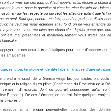
sont commis par des fous qu’il faut appeler ainsi, réduire la charia à
̀rement je vous pose la question si c’est les cinq finalités de l’Islam
musulman qui les respecte ou qui veut les atteindre autant que la Fr
 pas un seul. Sauf que, encore une fois, quand on parle, on dit les cho
 qu’on ne veut pas nous entendre et au fond, on ne veut entendre qu
et voyez-vous, vous me dites que charia c’est lapider parce que, enc
nt été mal présentées et malheureusement vous n’êtes pas all
il faudrait ».
appuyer sur ces deux faits médiatiques pour tenter d’apporter une r
ir les amalgames.
que, religion, territoire et identité face à l’analyse d’une situatio
mprendre le crash de la Germanwings les journalistes ont voulu s
ethnique et la religion du co-pilote (Conférence du Procureur de la Ré
 venaient d’
« endroits dont on pourrait soupçonner qu’ils son
view Europe 1). De ces éléments, on pourrait faire quelques conjec
s ci-après :
ne ethnique et la religion peuvent-elles constituer des donné