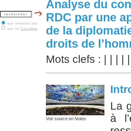
Analyse du confl
RDC par une ap
sur irenees.net
de la diplomat
sur la
Coredem
droits de l’ho
Mots clefs :
|
|
|
|
Int
La g
à l
Voir source en Notes
res