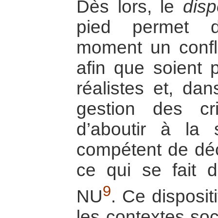
Dès lors, le
disp
pied permet d
moment un confli
afin que soient p
réalistes et, dan
gestion des c
d’aboutir à la 
compétent de déc
ce qui se fait 
9
NU
. Ce disposit
les contextes soc