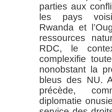
parties aux confl
les pays vois
Rwanda et l’Oug
ressources natur
RDC, le context
complexifie toute
nonobstant la p
bleus des NU. A
précède, com
diplomatie onus
service des droi