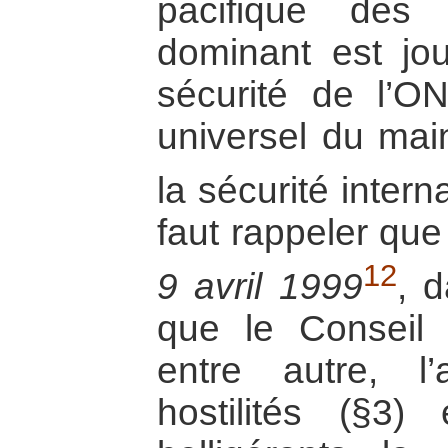
pacifique des 
dominant est jo
sécurité de l’O
universel du main
la sécurité intern
faut rappeler que
12
9 avril 1999
, d
que le Conseil 
entre autre, l
hostilités (§3