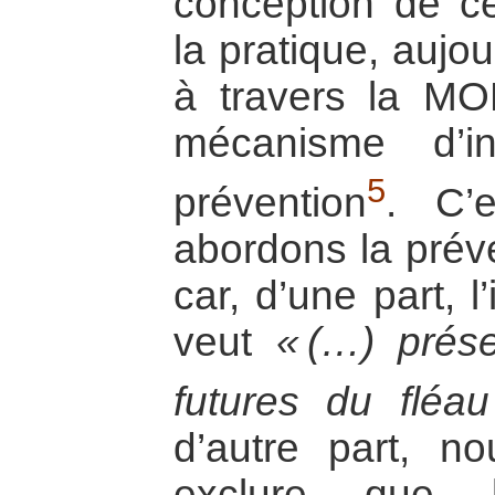
conception de ce
la pratique, aujo
à travers la M
mécanisme d’i
5
prévention
. C’
abordons la préve
car, d’une part, 
veut
« (…) prése
futures du fléa
d’autre part, 
exclure que l