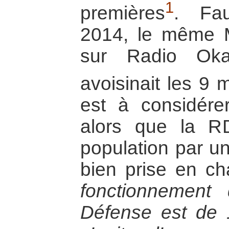
1
premières
. Fau
2014, le même Mi
sur Radio Oka
avoisinait les 9 
est à considére
alors que la R
population par u
bien prise en c
fonctionnement
Défense est de 1