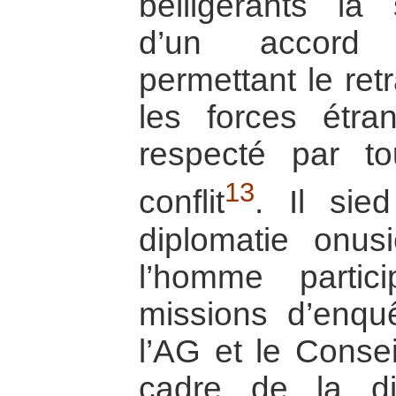
belligérants la
d’un accord 
permettant le ret
les forces étra
respecté par to
13
conflit
. Il sie
diplomatie onus
l’homme partic
missions d’enqu
l’AG et le Consei
cadre de la dip