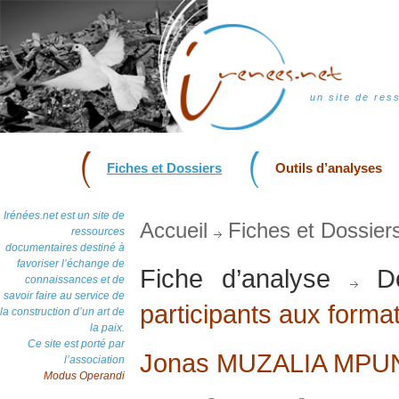
un site de res
Fiches et Dossiers
Outils d’analyses
Irénées.net est un site de
Accueil
Fiches et Dossier
ressources
documentaires destiné à
favoriser l’échange de
Fiche d’analyse
Do
connaissances et de
savoir faire au service de
participants aux form
la construction d’un art de
la paix.
Ce site est porté par
Jonas MUZALIA MPU
l’association
Modus Operandi