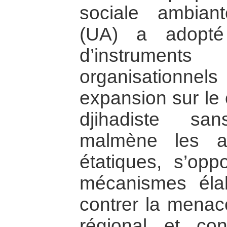
sociale ambiant
(UA) a adopté
d’instrument
organisationnel
expansion sur le 
djihadiste sa
malmène les app
étatiques, s’opp
mécanismes éla
contrer la menace
régional et con