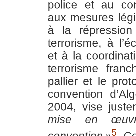
police et au con
aux mesures légis
à la répressio
terrorisme, à l’é
et à la coordinat
terrorisme fran
pallier et le pro
convention d’Alg
2004, vise just
mise en œuvr
5
convention »
. C