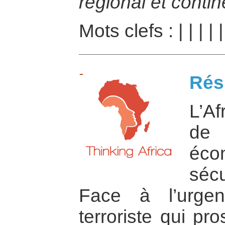
régional et contin
Mots clefs :
|
|
|
|
Ré
L’Af
de
éc
séc
Face à l’urge
terroriste qui pr