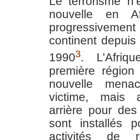
Le terrorisme n
nouvelle en Af
progressiveme
continent depuis
3
1990
. L’Afriq
première région 
nouvelle mena
victime, mais
arrière pour de
sont installés 
activités de 