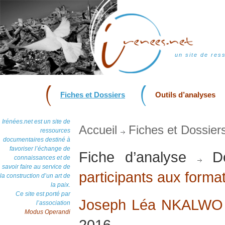
un site de res
Fiches et Dossiers
Outils d’analyses
Irénées.net est un site de
Accueil
Fiches et Dossier
ressources
documentaires destiné à
favoriser l’échange de
Fiche d’analyse
Do
connaissances et de
savoir faire au service de
participants aux form
la construction d’un art de
la paix.
Ce site est porté par
Joseph Léa NKALW
l’association
Modus Operandi
2016