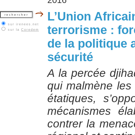
L’Union Africai
sur irenees.net
terrorisme : fo
sur la
Coredem
de la politique 
sécurité
A la percée djiha
qui malmène les a
étatiques, s’opp
mécanismes éla
contrer la menace