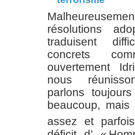
Malheureuseme
résolutions ad
traduisent dif
concrets co
ouvertement Id
nous réunisso
parlons toujours
beaucoup, mais 
assez et parfoi
déficit d’ « Hom