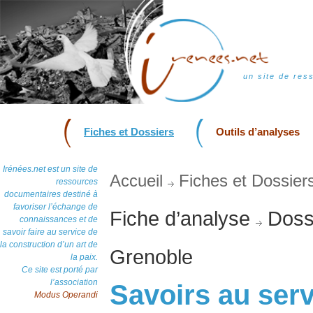
un site de res
Fiches et Dossiers
Outils d’analyses
Irénées.net est un site de
Accueil
Fiches et Dossier
ressources
documentaires destiné à
favoriser l’échange de
Fiche d’analyse
Dossi
connaissances et de
savoir faire au service de
la construction d’un art de
Grenoble
la paix.
Ce site est porté par
l’association
Savoirs au serv
Modus Operandi