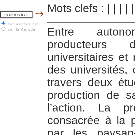
Mots clefs :
|
|
|
|
sur irenees.net
Entre auton
sur la
Coredem
producteurs
universitaires et
des universités, 
travers deux étu
production de s
l’action. La p
consacrée à la p
par les paysan