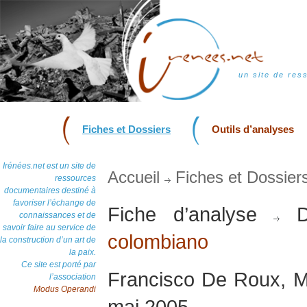
un site de res
Fiches et Dossiers
Outils d’analyses
Irénées.net est un site de
Accueil
Fiches et Dossier
ressources
documentaires destiné à
favoriser l’échange de
Fiche d’analyse
D
connaissances et de
savoir faire au service de
colombiano
la construction d’un art de
la paix.
Ce site est porté par
Francisco De Roux, M
l’association
Modus Operandi
mai 2005