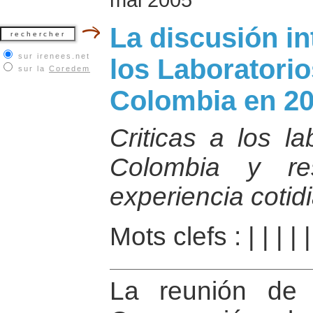
La discusión in
sur irenees.net
los Laboratorio
sur la
Coredem
Colombia en 2
Criticas a los l
Colombia y re
experiencia cotid
Mots clefs :
|
|
|
|
La reunión de 